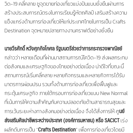
วิด-19 คลี่คลาย ชูจุดขายท่องเที่ยวแบ่งปันแบบยั่งยืนผ่านการ
สร้างประสบการณ์ตรงในการเรียนรู้หัตถศิลป์ เสริมสร้างความ
แข็งแกร่งด้านการท่องเที่ยวให้แก่ประเทศไทยในการเป็น Crafts
Destination จุดหมายปลายทางงานคราฟต์อย่างยั่งยืน
นายวีรศักดิ์ หวังศุภกิจโกศล รัฐมนตรีช่วยว่าการกระทรวงพาณิชย์
กล่าวว่า หลายเดือนที่ผ่านมาสถานการณ์โควิด-19 ส่งผลกระทบ
ต่อสังคมและเศรษฐกิจของไทยอย่างต่อเนื่อง น่าดีใจที่ขณะนี้
สถานการณ์เริ่มคลี่คลาย หลายกิจกรรมและหลายกิจการได้รับ
มาตรการผ่อนปรน รวมทั้งด้านการท่องเที่ยวเพื่อฟื้นฟูและ
กระตุ้นเศรษฐกิจ ภายใต้กรอบการท่องเที่ยวแบบ New Normal
ที่เน้นการให้ความสำคัญกับความปลอดภัยด้านสาธารณสุขและ
นย์
การเว้นระยะห่างทางสังคมอย่างต่อเนื่อง จึงได้สั่งการให้ ศู
ส่งเสริมศิลปาชีพระหว่างประเทศ (องค์การมหาชน) หรือ SACICT
เร่ง
Crafts Destination
ผลักดันการเป็น “
” เพื่อการท่องเที่ยวโดยมี