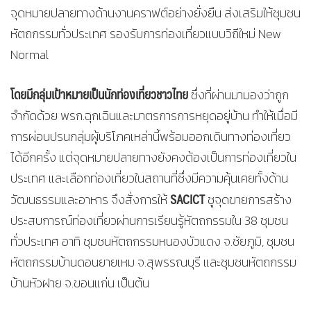
จุดหมายปลายทางด้านงานคราฟต์อย่างยั่งยืน ส่งเสริมให้ชุมชน
หัตถกรรมทั่วประเทศ รองรับการท่องเที่ยวแบบวิถีใหม่ New
Normal
โดยมีกลุ่มเป้าหมายเป็นนักท่องเที่ยวชาวไทย
ซึ่งที่ผ่านมามองว่าถูก
จำกัดด้วย พรก.ฉุกเฉินและมาตรการการหยุดอยู่บ้าน ทำให้เมื่อมี
การผ่อนปรนกลุ่มผู้บริโภคเหล่านี้พร้อมออกเดินทางท่องเที่ยว
ได้อีกครั้ง แต่จุดหมายปลายทางยังคงต้องเป็นการท่องเที่ยวใน
ประเทศ และเลือกท่องเที่ยวในสถานที่ซึ่งมีความคุ้นเคยทั้งด้าน
SACICT
วัฒนธรรมและอาหาร จึงสั่งการให้
ชูจุดขายการสร้าง
ประสบการณ์ท่องเที่ยวผ่านการเรียนรู้หัตถกรรมใน 38 ชุมชน
ทั่วประเทศ อาทิ ชุมชนหัตถกรรมหนองบัวแดง จ.ชัยภูมิ, ชุมชน
หัตถกรรมบ้านดอนยายเหม จ.สุพรรณบุรี และชุมชนหัตถกรรม
บ้านหัวฝาย จ.ขอนแก่น เป็นต้น