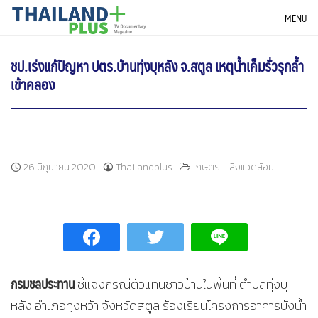
Skip
THAILANDPLUS NEWS
MENU
to
content
ชป.เร่งแก้ปัญหา ปตร.บ้านทุ่งบุหลัง จ.สตูล เหตุน้ำเค็มรั่วรุกล้ำ
เข้าคลอง
26 มิถุนายน 2020
Thailandplus
เกษตร - สิ่งแวดล้อม
กรมชลประทาน
ชี้แจงกรณีตัวแทนชาวบ้านในพื้นที่ ตำบลทุ่งบุ
หลัง อำเภอทุ่งหว้า จังหวัดสตูล ร้องเรียนโครงการอาคารบังน้ำ