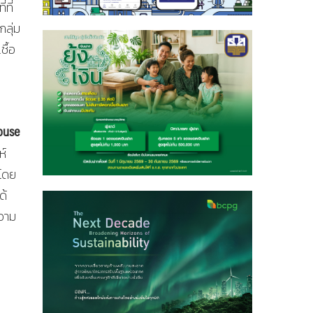
ที่
ลุ่ม
ื้อ
ouse
ห์
 โดย
ด้
ความ