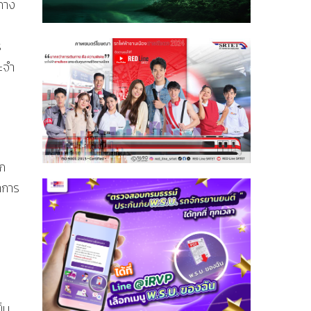
ทาง
ร
ะจำ
าก
าการ
็น