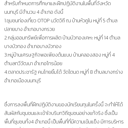
สำหรับกำหนดการศึกษาและฝึกปฏิบัติงานในพื้นที่จังหวัด
นนทบุรี มีจำนวน 4 อำเภอ ดังนี้
1.ชุมชนท่องเที่ยว OTOP นวัตวิถี ณ บ้านหัวคูใน หมู่ที่ 5 ตำบล
ปลายบาง อำเภอบางกรวย
2.กลุ่มออมทรัพย์เพื่อการผลิต บ้านบัวทองเคหะ หมู่ที่ 14 ตำบล
บางบัวทอง อำเภอบางบัวทอง
3.หมู่บ้านเศรษฐกิจพอเพียงต้นแบบ บ้านคลองสอง หมู่ที่ 4
ตำบลทวีวัฒนา อำเภอไทรน้อย
4.ตลาดประชารัฐ คนไทยยิ้มได้ วัดโตนด หมู่ที่ 8 ตำบลบางกร่าง
อำเภอเมืองนนทบุรี
ซึ่งการลงพื้นที่ฝึกปฏิบัติงานของนักเรียนทุนในครั้งนี้ จะทำให้ได้
สัมผัสกับชุมชนและเข้าใจบริบทวิถีชุมชนอย่างแท้จริง ซึ่งเป็น
พื้นที่ชุมชนทั้ง4 อำเภอนี้ เป็นพื้นที่ที่มีความเข้มแข็ง มีการบริหาร