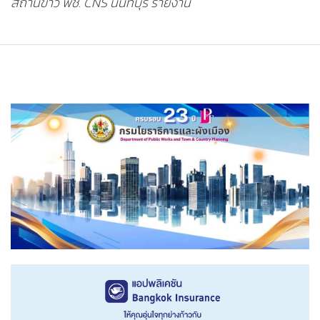
สถานีข่าว พช. CNS นนทบุรี รายงาน