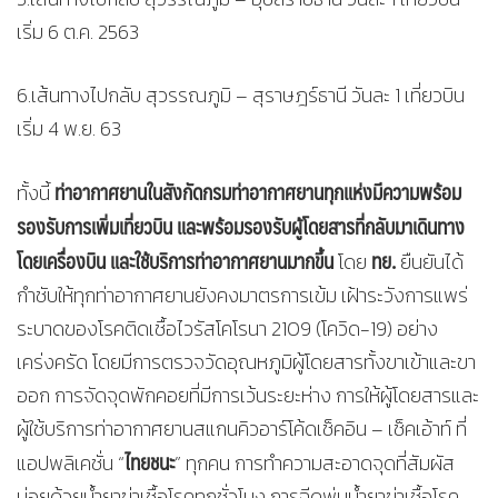
เริ่ม 6 ต.ค. 2563
6.เส้นทางไปกลับ สุวรรณภูมิ – สุราษฎร์ธานี วันละ 1 เที่ยวบิน
เริ่ม 4 พ.ย. 63
ท่าอากาศยานในสังกัดกรมท่าอากาศยานทุกแห่งมีความพร้อม
ทั้งนี้
รองรับการเพิ่มเที่ยวบิน และพร้อมรองรับผู้โดยสารที่กลับมาเดินทาง
โดยเครื่องบิน และใช้บริการท่าอากาศยานมากขึ้น
ทย.
โดย
ยืนยันได้
กำชับให้ทุกท่าอากาศยานยังคงมาตรการเข้ม เฝ้าระวังการแพร่
ระบาดของโรคติดเชื้อไวรัสโคโรนา 2109 (โควิด-19) อย่าง
เคร่งครัด โดยมีการตรวจวัดอุณหภูมิผู้โดยสารทั้งขาเข้าและขา
ออก การจัดจุดพักคอยที่มีการเว้นระยะห่าง การให้ผู้โดยสารและ
ผู้ใช้บริการท่าอากาศยานสแกนคิวอาร์โค้ดเช็คอิน – เช็คเอ้าท์ ที่
ไทยชนะ
แอปพลิเคชั่น “
” ทุกคน การทำความสะอาดจุดที่สัมผัส
บ่อยด้วยน้ำยาฆ่าเชื้อโรคทุกชั่วโมง การฉีดพ่นน้ำยาฆ่าเชื้อโรค