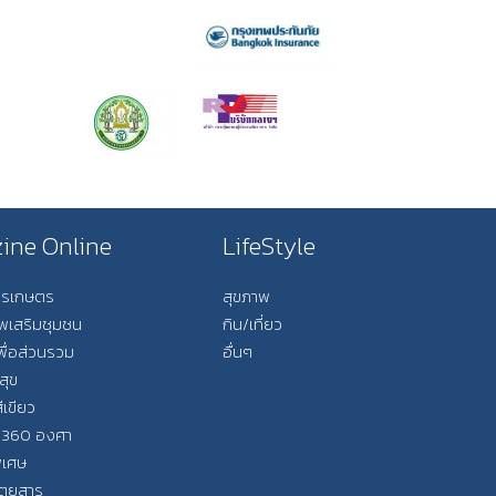
ine Online
LifeStyle
การเกษตร
สุขภาพ
ีพเสริมชุมชน
กิน/เที่ยว
พื่อส่วนรวม
อื่นๆ
สุข
ีเขียว
 360 องศา
ิเศษ
ิตยสาร