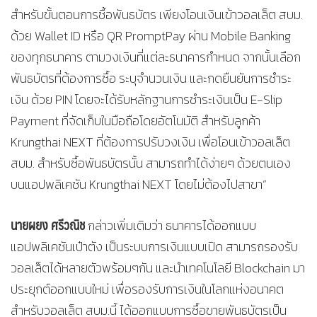
สำหรับขั้นตอนการซื้อพันธบัตร เพียงโอนเงินเข้าวอลเล็ต สบม.
ด้วย Wallet ID หรือ QR PromptPay ผ่าน Mobile Banking
ของทุกธนาคาร ตามวงเงินที่แต่ละธนาคารกำหนด จากนั้นเลือก
พันธบัตรที่ต้องการซื้อ ระบุจำนวนเงิน และกดยืนยันการชำระ
เงิน ด้วย PIN โดยจะได้รับหลักฐานการชำระเงินเป็น E-Slip
Payment ที่จัดเก็บในมือถือโดยอัตโนมัติ สำหรับลูกค้า
Krungthai NEXT ที่ต้องการปรับวงเงิน เพื่อโอนเข้าวอลเล็ต
สบม. สำหรับซื้อพันธบัตรนั้น สามารถทำได้ง่ายๆ ด้วยตนเอง
บนแอปพลิเคชัน Krungthai NEXT โดยไม่ต้องไปสาขา”
นายผยง ศรีวณิช
กล่าวเพิ่มเติมว่า ธนาคารได้ออกแบบ
แอปพลิเคชันเป๋าตัง เป็นระบบการเงินแบบเปิด สามารถรองรับ
วอลเล็ตได้หลายตัวพร้อมๆกัน และนำเทคโนโลยี Blockchain มา
ประยุกต์ออกแบบใหม่ เพื่อรองรับการเงินในโลกแห่งอนาคต
สำหรับวอลเล็ต สบม.นี้ ได้ออกแบบการซื้อขายพันธบัตรเป็น