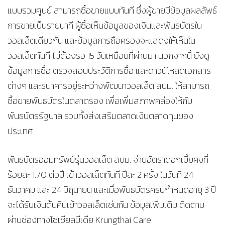
แบบรวมศูนย์ สามารถซื้อขายแบบทันที ซึ่งผู้ขายมีข้อมูลผลลัพธ์
การขายเป็นรายนาที ผู้ซื้อเห็นข้อมูลของเงินและพันธบัตรใน
วอลเล็ตเดียวกัน และข้อมูลการถือครองจะแสดงให้เห็นใน
วอลเล็ตทันที ไม่ต้องรอ 15 วันเหมือนที่ผ่านมา นอกจากนี้ ยังดู
ข้อมูลการซื้อ ตรวจสอบประวัติการซื้อ และดาวน์โหลดเอกสาร
ต่างๆ และธนาคารอยู่ระหว่างพัฒนาวอลเล็ต สบม. ให้สามารถ
ซื้อขายพันธบัตรในตลาดรอง เพื่อเพิ่มสภาพคล่องให้กับ
พันธบัตรรัฐบาล รวมทั้งส่งเสริมตลาดเงินตลาดทุนของ
ประเทศ
พันธบัตรออมทรัพย์รุ่นวอลเล็ต สบม. จ่ายอัตราดอกเบี้ยคงที่
ร้อยละ 1.70 ต่อปี เข้าวอลเล็ตทันที ปีละ 2 ครั้ง ในวันที่ 24
ธันวาคม และ 24 มิถุนายน และเมื่อพันธบัตรครบกำหนดอายุ 3 ปี
จะได้รับเงินต้นคืนเข้าวอลเล็ตเช่นกัน ข้อมูลเพิ่มเติม ติดตาม
ผ่านช่องทางโซเชียลมีเดีย Krungthai Care