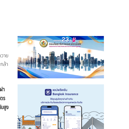
ถวาย
กล้า
ผ่า
ัตร
ับสูง