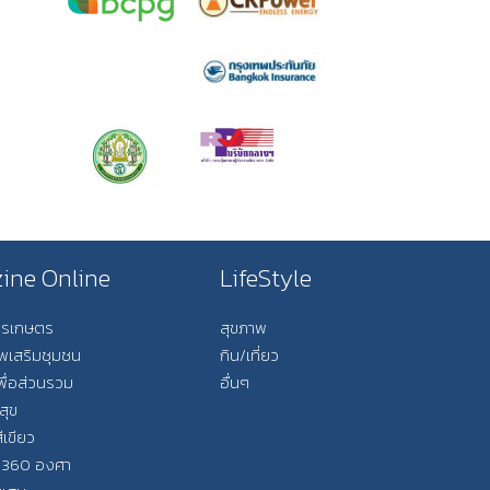
ine Online
LifeStyle
การเกษตร
สุขภาพ
ีพเสริมชุมชน
กิน/เที่ยว
พื่อส่วนรวม
อื่นๆ
สุข
ีเขียว
 360 องศา