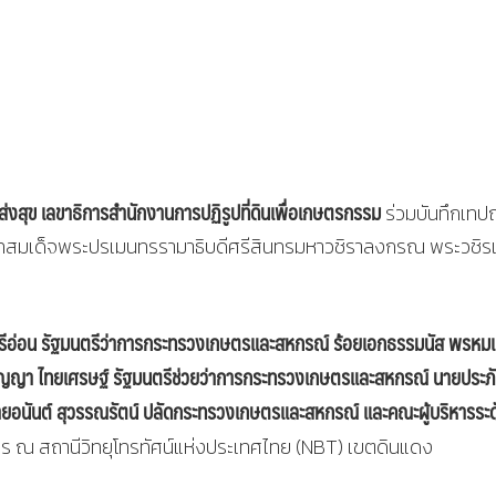
ส่งสุข
เลขาธิการสำนักงานการปฏิรูปที่ดินเพื่อเกษตรกรรม
ร่วมบันทึกเทป
ทสมเด็จพระปรเมนทรรามาธิบดีศรีสินทรมหาวชิราลงกรณ พระวชิรเ
ศรีอ่อน รัฐมนตรีว่าการกระทรวงเกษตรและสหกรณ์ ร้อยเอกธรรมนัส พรหมเ
ญญา ไทยเศรษฐ์ รัฐมนตรีช่วยว่าการกระทรวงเกษตรและสหกรณ์ นายประภ
อนันต์ สุวรรณรัตน์ ปลัดกระทรวงเกษตรและสหกรณ์ และคณะผู้บริหารระด
าร ณ สถานีวิทยุโทรทัศน์แห่งประเทศไทย (NBT) เขตดินแดง