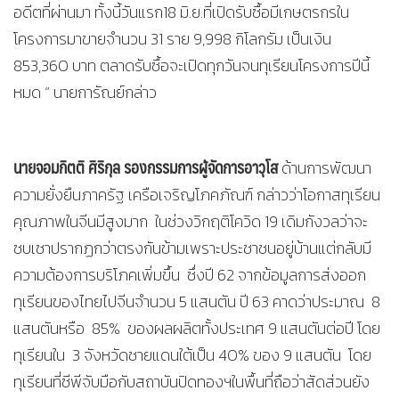
อดีตที่ผ่านมา ทั้งนี้วันแรก18 มิ.ย.ที่เปิดรับซื้อมีเกษตรกรใน
โครงการมาขายจำนวน 31 ราย 9,998 กิโลกรัม เป็นเงิน
853,360 บาท ตลาดรับซื้อจะเปิดทุกวันจนทุเรียนโครงการปีนี้
หมด “ นายการัณย์กล่าว
นายจอมกิตติ ศิริกุล รองกรรมการผู้จัดการอาวุโส
ด้านการพัฒนา
ความยั่งยืนภาครัฐ เครือเจริญโภคภัณฑ์ กล่าวว่าโอกาสทุเรียน
คุณภาพในจีนมีสูงมาก ในช่วงวิกฤติโควิด 19 เดิมกังวลว่าจะ
ซบเซาปรากฏกว่าตรงกันข้ามเพราะประชาชนอยู่บ้านแต่กลับมี
ความต้องการบริโภคเพิ่มขึ้น ซึ่งปี 62 จากข้อมูลการส่งออก
ทุเรียนของไทยไปจีนจำนวน 5 แสนตัน ปี 63 คาดว่าประมาณ 8
แสนตันหรือ 85% ของผลผลิตทั้งประเทศ 9 แสนตันต่อปี โดย
ทุเรียนใน 3 จังหวัดชายแดนใต้เป็น 40% ของ 9 แสนตัน โดย
ทุเรียนที่ซีพีจับมือกับสถาบันปิดทองฯในพื้นที่ถือว่าสัดส่วนยัง