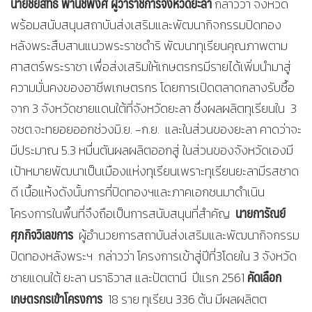
นายชัยสิทธิ์ พานิชพงศ์ ผู้ว่าราชการจังหวัดยะลา
กล่าวว่า จังหวัด
พร้อมสนับสนุนสถาบันส่งเสริมและพัฒนากิจกรรมปิดทอง
หลังพระสืบสานแนวพระราชดำริ พัฒนาทุเรียนคุณภาพตาม
ศาสตร์พระราชา เพื่อส่งเสริมให้เกษตรกรมีรายได้เพิ่มนำมาสู่
ความมั่นคงของอาชีพเกษตรกร โดยการเปิดตลาดกลางรับซื้อ
จาก 3 จังหวัดชายแดนใต้ที่จังหวัดยะลา ซึ่งผลผลิตทุเรียนใน 3
จชต.จะทยอยออกช่วงมิ.ย. -ก.ย. และในส่วนของยะลา คาดว่าจะ
มีประมาณ 5.3 หมื่นตันผลผลิตออกสู่ ในส่วนของจังหวัดเองมี
เป้าหมายพัฒนาเป็นเมืองแห่งทุเรียนเพราะทุเรียนยะลามีรสชาด
ดี เนื้อแห้งดังนั้นการที่ปิดทองฯและภาคเอกชนมาดำเนิน
นายการัณย์
โครงการในพื้นที่จึงถือเป็นการสนับสนุนที่สำคัญ
ศุภกิจวิเลขการ
ผู้อำนวยการสถาบันส่งเสริมและพัฒนากิจกรรม
ปิดทองหลังพระฯ กล่าวว่า โครงการเข้าสู่ปีที่3โดยใน 3 จังหวัด
คัดเลือก
ชายแดนใต้ ยะลา นราธิวาส และปัตตานี ปีแรก 2561
เกษตรกรเข้าโครงการ
18 ราย ทุเรียน 336 ต้น มีผลผลิตต