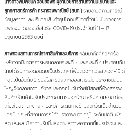
นางสาวพิมพ์ชนก วอนขอพร ผู้อำนวยการสำนักงานนโยบายและ
ยุทธศาสตร์การค้า กระทรวงพาณิชย์ (สนค.)
รายงานสถานการณ์
ข้อมูลราคาและปริมาณสินค้าอุปโภคบริโภคที่จำเป็นในช่วงการ
แพร่ระบาดของเชื้อไวรัส COVID-19 ประจำวันที่ 11 – 17
มิถุนายน 2563 ดังนี้
ภาพรวมสถานการณ์ราคาสินค้าและบริการ
กลับมาคึกคักอีกครั้ง
หลังจากมีมาตรการผ่อนคลายระยะที่ 3 และระยะที่ 4 ประกอบกับ
ไทยได้รับการจัดอันดับเป็นประเทศที่ฟื้นตัวจากไวรัสโควิด-19 ดี
ที่สุดเป็นอันดับ 2 ของโลก รองจากออสเตรเลีย ประชาชนส่วน
ใหญ่จึงคลายความกังวลและออกไปจับจ่ายใช้สอยที่ห้างสรรพ
สินค้า/ร้านค้าไปรับประทานอาหารนอกบ้าน เสริมความงาม ท่อง
เที่ยวในสถานที่ต่าง ๆ และมีการเดินทางข้ามจังหวัดเป็นจำนวน
มาก ในขณะที่สถานการณ์ด้านราคาพบว่า อยู่ในระดับปกติ ผัก
สดและผลไม้ ราคาปรับขึ้นลงตามสภาพอากาศที่แปรปรวนและ