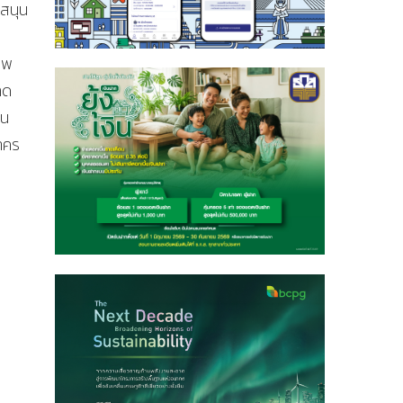
บสนุน
าพ
ลด
็น
าคร