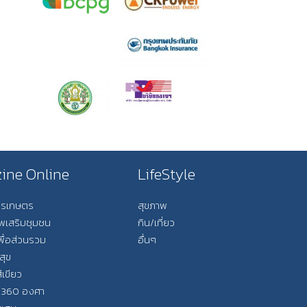
ine Online
LifeStyle
การเกษตร
สุขภาพ
ีพเสริมชุมชน
กิน/เที่ยว
พื่อส่วนรวม
อื่นๆ
สุข
ีเขียว
 360 องศา