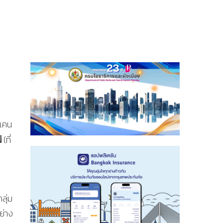
 แคน
์
(ที่
ลุ่ม
ย่าง