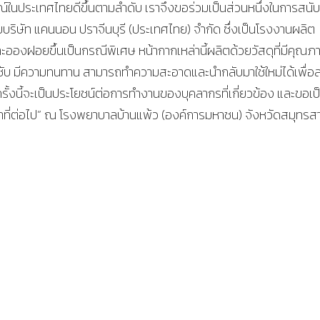
ณ์ในประเทศไทยดีขึ้นตามลำดับ เราจึงขอร่วมเป็นส่วนหนึ่งในการสนั
ษัท แคนนอน ปราจีนบุรี (ประเทศไทย) จำกัด ซึ่งเป็นโรงงานผลิต
อองฝอยขึ้นเป็นกรณีพิเศษ หน้ากากเหล่านี้ผลิตด้วยวัสดุที่มีคุณภ
ชับ มีความทนทาน สามารถทำความสะอาดและนำกลับมาใช้ใหม่ได้เพื่อ
ั้งนี้จะเป็นประโยชน์ต่อการทำงานของบุคลากรที่เกี่ยวข้อง และขอเป
้าที่ต่อไป” ณ โรงพยาบาลบ้านแพ้ว (องค์การมหาชน) จังหวัดสมุทรส