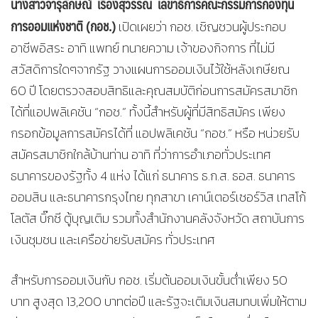
นางสาวจารุลักษณ์
เรืองสุวรรณ
เลขาธิการคณะกรรมการกองทุน
การออมแห่งชาติ
(กอช.)
เปิดเผยว่า กอช. เชิญชวนผู้ประกอบ
อาชีพอิสระ อาทิ แพทย์ ทนายความ เจ้าของกิจการ ที่ไม่มี
สวัสดิการใดๆจากรัฐ วางแผนการออมเงินไว้ใช้หลังเกษียณ
60 ปี โดยตรวจสอบสิทธิและคุณสมบัติก่อนการสมัครสมาชิก
ได้ที่แอปพลิเคชัน “กอช.” ทั้งนี้สำหรับผู้ที่มีสิทธิสมัคร เพียง
กรอกข้อมูลการสมัครได้ที่ แอปพลิเคชัน “กอช.” หรือ หน่วยรับ
สมัครสมาชิกใกล้บ้านท่าน อาทิ ที่ว่าการอำเภอทั่วประเทศ
ธนาคารของรัฐทั้ง 4 แห่ง ได้แก่ ธนาคาร ธ.ก.ส. ธอส. ธนาคาร
ออมสิน และธนาคารกรุงไทย ทุกสาขา เคาน์เตอร์เซอร์วิส เทสโก้
โลตัส บิ๊กซี ตู้บุญเติม รวมทั้งสำนักงานคลังจังหวัด สถาบันการ
เงินชุมชน และเครือข่ายรับสมัคร ทั่วประเทศ
สำหรับการออมเงินกับ กอช. เริ่มต้นออมเงินขั้นต่ำเพียง 50
บาท สูงสุด 13,200 บาทต่อปี และรัฐจะเติมเงินสมทบเพิ่มให้ตาม