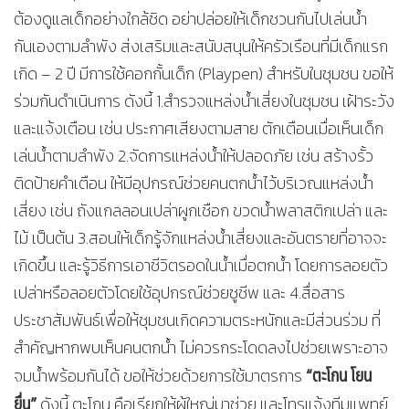
ต้องดูแลเด็กอย่างใกล้ชิด อย่าปล่อยให้เด็กชวนกันไปเล่นน้ำ
กันเองตามลำพัง ส่งเสริมและสนับสนุนให้ครัวเรือนที่มีเด็กแรก
เกิด – 2 ปี มีการใช้คอกกั้นเด็ก (Playpen) สำหรับในชุมชน ขอให้
ร่วมกันดำเนินการ ดังนี้ 1.สำรวจแหล่งน้ำเสี่ยงในชุมชน เฝ้าระวัง
และแจ้งเตือน เช่น ประกาศเสียงตามสาย ตักเตือนเมื่อเห็นเด็ก
เล่นน้ำตามลำพัง 2.จัดการแหล่งน้ำให้ปลอดภัย เช่น สร้างรั้ว
ติดป้ายคำเตือน ให้มีอุปกรณ์ช่วยคนตกน้ำไว้บริเวณแหล่งน้ำ
เสี่ยง เช่น ถังแกลลอนเปล่าผูกเชือก ขวดน้ำพลาสติกเปล่า และ
ไม้ เป็นต้น 3.สอนให้เด็กรู้จักแหล่งน้ำเสี่ยงและอันตรายที่อาจจะ
เกิดขึ้น และรู้วิธีการเอาชีวิตรอดในน้ำเมื่อตกน้ำ โดยการลอยตัว
เปล่าหรือลอยตัวโดยใช้อุปกรณ์ช่วยชูชีพ และ 4.สื่อสาร
ประชาสัมพันธ์เพื่อให้ชุมชนเกิดความตระหนักและมีส่วนร่วม ที่
สำคัญหากพบเห็นคนตกน้ำ ไม่ควรกระโดดลงไปช่วยเพราะอาจ
“ตะโกน โยน
จมน้ำพร้อมกันได้ ขอให้ช่วยด้วยการใช้มาตรการ
ยื่น”
ดังนี้ ตะโกน คือเรียกให้ผู้ใหญ่มาช่วย และโทรแจ้งทีมแพทย์