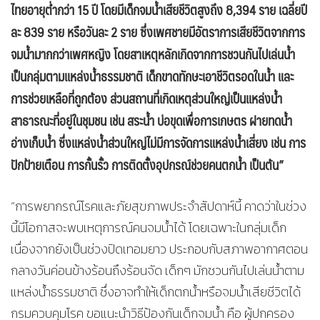
ไทยอายุต่ำกว่า 15 ปี โดยมีเด็กจมน้ำเสียชีวิตสูงถึง 8,394 ราย เฉลี่ยปี
ละ 839 ราย หรือวันละ 2 ราย ซึ่งเพศชายมีอัตราการเสียชีวิตจากการ
จมน้ำมากกว่าเพศหญิง โดยสาเหตุหลักเกิดจากการชวนกันไปเล่นน้ำ
เป็นกลุ่มตามแหล่งน้ำธรรมชาติ เด็กขาดทักษะเอาชีวิตรอดในน้ำ และ
การช่วยเหลือที่ถูกต้อง ส่วนสถานที่เกิดเหตุส่วนใหญ่เป็นแหล่งน้ำ
สาธารณะที่อยู่ในชุมชน เช่น สระน้ำ บ่อขุดเพื่อการเกษตร ฝายทดน้ำ
อ่างเก็บน้ำ ซึ่งแหล่งน้ำส่วนใหญ่ไม่มีการจัดการแหล่งน้ำเสี่ยง เช่น การ
ปักป้ายเตือน การกั้นรั้ว การติดตั้งอุปกรณ์ช่วยคนตกน้ำ เป็นต้น”
“การพยากรณ์โรคและภัยสุขภาพประจำสัปดาห์นี้ คาดว่าในช่วง
นี้มีโอกาสจะพบเหตุการณ์คนจมน้ำได้ โดยเฉพาะในกลุ่มเด็ก
เนื่องจากยังเป็นช่วงปิดเทอมยาว ประกอบกับสภาพอากาศตอน
กลางวันค่อนข้างร้อนถึงร้อนจัด เด็กๆ มักชวนกันไปเล่นน้ำตาม
แหล่งน้ำธรรมชาติ ซึ่งอาจทำให้เด็กตกน้ำหรือจมน้ำเสียชีวิตได้
กรมควบคุมโรค ขอแนะนำวิธีป้องกันเด็กจมน้ำ คือ ผู้ปกครอง