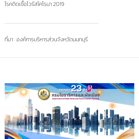
โรคติดเชื้อไวรัสโคโรนา 2019
……………………………………………………………………………….
ที่มา : องค์การบริหารส่วนจังหวัดนนทบุรี