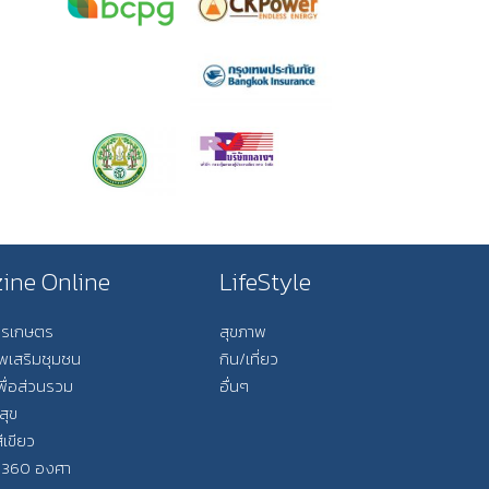
ine Online
LifeStyle
การเกษตร
สุขภาพ
ีพเสริมชุมชน
กิน/เที่ยว
พื่อส่วนรวม
อื่นๆ
สุข
ีเขียว
 360 องศา