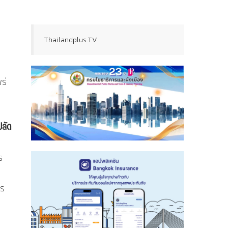
Thailandplus.TV
ร่
ปลัด
ร
าร