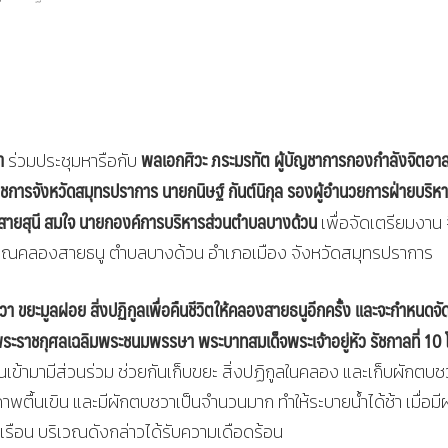
า
พลเอกศิวะ ภระมรทัต ผู้บัญชาการกองกำลังจิตอา
ร่วมประชุมหารือกับ
ชการจังหวัดสมุทรปราการ นายกนิษฐ์ กันต์นิกุล รองผู้อำนวยการฝ่ายบริห
งสายสุนี สมใจ นายกองค์การบริหารส่วนตำบลบางด้วน
เพื่อจัดเตรียมงาน 
ริเวณคลองสายธนู ตำบลบางด้วน อำเภอเมือง จังหวัดสมุทรปราการ
ยะมูลฝอย สิ่งปฏิกูลเพื่อคืนชีวิตให้คลองสายธนูอีกครั้ง และจะกำหนดจั
พระราชกุศลเฉลิมพระชนมพรรษา พระบาทสมเด็จพระเจ้าอยู่หัว รัชกาลที่ 10 
ามามีส่วนร่วม ช่วยกันเก็บขยะ สิ่งปฏิกูลในคลอง และเก็บผักตบช
ตื้นเขิน และมีผักตบชวาเป็นจำนวนมาก ทำให้ระบายน้ำได้ช้า เมื่อมี
เรือน บริเวณดังกล่าวได้รับความเดือดร้อน