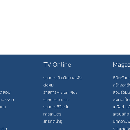
TV Online
Magaz
รายการนักเดินทางเพื่อ
ชีวิตกับ
สังคม
สร้างอาช
วดล้อม
รายการVision Plus
ส่วนร่วมเ
วัฒนธรรม
รายการคนคิดดี
สังคมเป็น
ังคม
รายการชีวิตกับ
เครือข่ายส
การเกษตร
เศรษฐกิจ
สารคดีน่ารู้
บทความพ
พิเศษ
รวมเล่มน