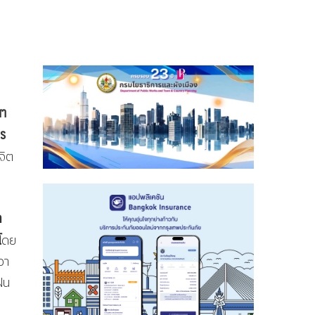
สา
าร
จิต
ด
โ
ดย
วา
ฝน