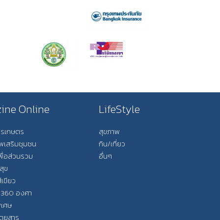
ine Online
LifeStyle
การเกษตร
สุขภาพ
ีพเสริมชุมชน
กิน/เที่ยว
พื่อส่วนรวม
อื่นๆ
สุข
ีเขียว
 360 องศา
ิเศษ
ิตยสาร