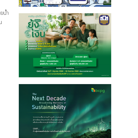
ยน้ำ
น