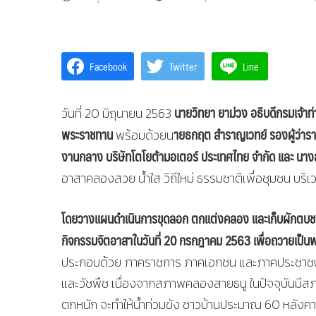
Facebook
Twitter
Line
นายวิทยา ยาม่วง อธิบดีกรมเจ้าท่
วันที่ 20 มิถุนายน 2563
พระราชทาน
ายธกฤต สำราญเวทย์ รองผู้ว่ารา
พร้อมด้วยน
งานกลาง บริษัทโตโยต้ามอเตอร์ ประเทศไทย จำกัด และ นา
อาสาคลองสวย น้ำใส วิถีใหม่ ธรรมชาติเพื่อชุมชน บ
โดยวางแผนดำเนินการขุดลอก ตกแต่งคลอง และเก็บผักตบชวา ข
กิจกรรมจิตอาสาในวันที่ 20 กรกฎาคม 2563
เพื่อถวายเป็น
ประกอบด้วย ภาคราชการ ภาคเอกชน และภาคประชาชนเข้
และวัชพืช เนื่องจากสภาพคลองสายธนู ในปัจจุบันมีสภาพ
ตกหนัก จะทำให้น้ำท่วมขัง ชาวบ้านประมาณ 60 หลังคา