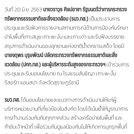
นายวราวุธ ศิลปอาชา รัฐมนตรีว่าการกระทรวง
วันที่ 20​ มิ.ย. 2563
ทรัพยากรธรรมชาติและสิ่งแวดล้อม (รมว.ทส.)​
เป็นประธานการ
ประชุมและรับฟังการรายงานสถานการณ์ด้านการป้องกันรักษา
ป่าในพื้นที่เกาะสมุย​ เกาะพะงัน​ และเกาะเต่า​ และรับฟังบรรยาย
สรุปการดำเนินงานของอุทยานแห่งชาติน้ำตกธารเสด็จ​ โดยมี
นายจตุพร บุรุษพัฒน์ ปลัดกระทรวงทรัพยากรธรรมชาติและสิ่ง
แวดล้อม​ (ปกท.ทส.)
และผู้บริหารระดับสูง​ของกระทรวงฯ​
​
เข้าร่วมการ
ประชุมและรับมอบนโยบาย​ ณ​ โรงแรมสันธิญา​ เกาะพะงััน​
รีสอร์ท​ แอนสปา​ จังหวัดสุราษฎร์ธานี
รมว.ทส.
​ ได้มอบนโยบายและแนวทางการดำเนินงานให้แก่ผู้
บริหารหน่วยงาน​ที่เกี่ยวข้องในสังกัด​ โดยได้เน้นย้ำ​ให้บูรณาการ
การทำงานร่วมกันกับทุกภาคส่วน​ สร้างเครือข่ายในพื้นที่​ และ
กำชับเจ้าหน้าที่​ เพื่อร่วมกันดูแลป้องกันไม่ให้เกิดการบุกรุกพื้นที่