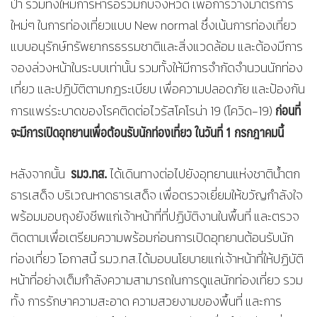
ป่า​ รวมทั้งให้มีการหารือร่วมกับจังหวัด​ เพื่อการวางมาตรการ
ใหม่​ๆ​ ในการท่องเที่ยว​แบบ​ New​ normal ซึ่งเน้นการท่องเที่ยว
แบบอนุรักษ์​ทรัพยากรธรรมชาติและสิ่งแวดล้อม​ และต้องมีการ
จองล่วงหน้าในระบบ​เท่านั้น รวมทั้งให้มีการจำกัดจำนวนนักท่อง
เที่ยว​ และปฏิบัติตามกฎระเบียบ​ เพื่อความปลอดภัย​ และป้องกัน
ก่อนที่
การแพร่ระบาดของโรคติดต่อไวรัสโคโรน่า​ 19​ (โควิด-19)
จะมีการเปิดอุทยานเพื่อต้อนรับนักท่องเที่ยว​ ในวันที่​ 1​ กรกฎาคมนี้​
รมว.ทส.​
หลังจากนั้น​
ได้เดินทางต่อไปยังอุทยานแห่งชาติน้ำตก
ธารเสด็จ​ บริเวณหาดธารเสด็จ​ เพื่อตรวจเยี่ยม​ให้ขวัญกำลังใจ​
พร้อมมอบถุงยังชีพ​แก่เจ้าหน้าที่ที่ปฏิบัติงานในพื้นที่​ และตรวจ
ติดตามเพื่อเตรียมความพร้อมก่อนการเปิดอุทยานต้อนรับนัก
ท่องเที่ยว​ โอกาสนี้ รมว.ทส.​ได้มอบนโยบายแก่เจ้าหน้า​ที่ให้ปฏิบัติ
หน้าที่​อย่างเต็มกำลังความสามารถในการดูแลนักท่องเที่ยว​ รวม
ทั้ง​ การรักษาความสะอาด​ ความสวยงามของพื้นที่​ และการ