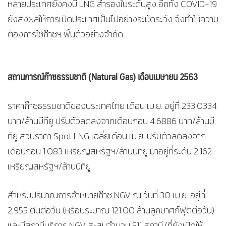
หลายประเทศยังคงมี LNG สำรองในระดับสูง อีกทั้ง COVID-19
ยังส่งผลให้การเปิดประเทศเป็นไปอย่างระมัดระวัง จึงทำให้ความ
ต้องการใช้ก๊าซฯ ฟื้นตัวอย่างจำกัด
สถานการณ์ก๊าซธรรมชาติ (
Natural Gas) เดือนเมษายน 2563
ราคาก๊าซธรรมชาติของประเทศไทย เดือน เม.ย. อยู่ที่ 233.0334
บาท/ล้านบีทียู ปรับตัวลดลงจากเดือนก่อน 4.6886 บาท/ล้านบี
ทียู ส่วนราคา Spot LNG เฉลี่ยเดือน เม.ย. ปรับตัวลดลงจาก
เดือนก่อน 1.083 เหรียญสหรัฐฯ/ล้านบีทียู มาอยู่ที่ระดับ 2.162
เหรียญสหรัฐฯ/ล้านบีทียู
สำหรับปริมาณการจำหน่ายก๊าซ NGV ณ วันที่ 30 เม.ย. อยู่ที่
2,955 ตันต่อวัน (หรือประมาณ 121.00 ล้านลูกบาศก์ฟุตต่อวัน)
และมีสถานีบริการ NGV สะสมจำนวน 511 สถานี (ที่ยังเปิดให้