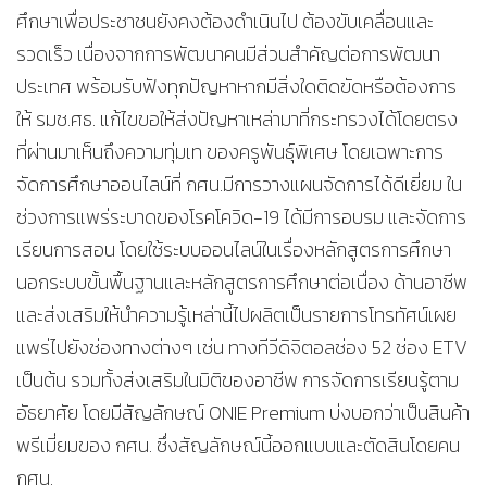
ศึกษาเพื่อประชาชนยังคงต้องดำเนินไป ต้องขับเคลื่อนและ
รวดเร็ว เนื่องจากการพัฒนาคนมีส่วนสำคัญต่อการพัฒนา
ประเทศ พร้อมรับฟังทุกปัญหาหากมีสิ่งใดติดขัดหรือต้องการ
ให้ รมช.ศธ. แก้ไขขอให้ส่งปัญหาเหล่ามาที่กระทรวงได้โดยตรง
ที่ผ่านมาเห็นถึงความทุ่มเท ของครูพันธุ์พิเศษ โดยเฉพาะการ
จัดการศึกษาออนไลน์ที่ กศน.มีการวางแผนจัดการได้ดีเยี่ยม ใน
ช่วงการแพร่ระบาดของโรคโควิด-19 ได้มีการอบรม และจัดการ
เรียนการสอน โดยใช้ระบบออนไลน์ในเรื่องหลักสูตรการศึกษา
นอกระบบขั้นพื้นฐานและหลักสูตรการศึกษาต่อเนื่อง ด้านอาชีพ
และส่งเสริมให้นำความรู้เหล่านี้ไปผลิตเป็นรายการโทรทัศน์เผย
แพร่ไปยังช่องทางต่างๆ เช่น ทางทีวีดิจิตอลช่อง 52 ช่อง ETV
เป็นต้น รวมทั้งส่งเสริมในมิติของอาชีพ การจัดการเรียนรู้ตาม
อัธยาศัย โดยมีสัญลักษณ์ ONIE Premium​ บ่งบอกว่าเป็นสินค้า
พรีเมี่ยมของ กศน. ซึ่งสัญลักษณ์นี้ออกแบบและตัดสินโดยคน
กศน.