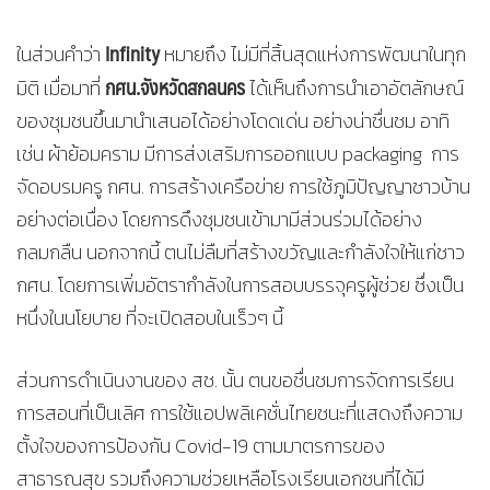
Infinity
ในส่วนคำว่า
หมายถึง ไม่มีที่สิ้นสุดแห่งการพัฒนาในทุก
กศน.จังหวัดสกลนคร
มิติ เมื่อมาที่
ได้เห็นถึงการนำเอาอัตลักษณ์
ของชุมชนขึ้นมานำเสนอได้อย่างโดดเด่น อย่างน่าชื่นชม อาทิ
เช่น ผ้าย้อมคราม มีการส่งเสริมการออกแบบ packaging การ
จัดอบรมครู กศน. การสร้างเครือข่าย การใช้ภูมิปัญญาชาวบ้าน
อย่างต่อเนื่อง โดยการดึงชุมชนเข้ามามีส่วนร่วมได้อย่าง
กลมกลืน นอกจากนี้ ตนไม่ลืมที่สร้างขวัญและกำลังใจให้แก่ชาว
กศน. โดยการเพิ่มอัตรากำลังในการสอบบรรจุครูผู้ช่วย ซึ่งเป็น
หนึ่งในนโยบาย ที่จะเปิดสอบในเร็วๆ นี้
ส่วนการดำเนินงานของ สช. นั้น ตนขอชื่นชมการจัดการเรียน
การสอนที่เป็นเลิศ การใช้แอปพลิเคชั่นไทยชนะที่แสดงถึงความ
ตั้งใจของการป้องกัน Covid-19 ตามมาตรการของ
สาธารณสุข รวมถึงความช่วยเหลือโรงเรียนเอกชนที่ได้มี