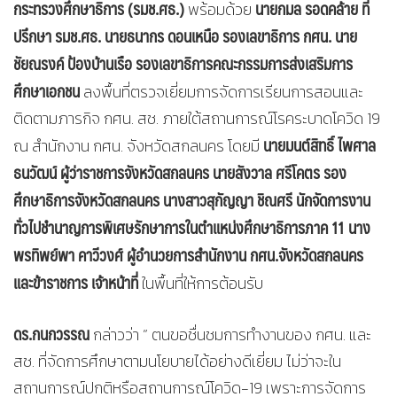
กระทรวงศึกษาธิการ (รมช.ศธ.)
นายกมล รอดคล้าย ที่
พร้อมด้วย
ปรึกษา รมช.ศธ. นายธนากร ดอนเหนือ รองเลขาธิการ กศน. นาย
ชัยณรงค์ ป้องบ้านเรือ รองเลขาธิการคณะกรรมการส่งเสริมการ
ศึกษาเอกชน
ลงพื้นที่ตรวจเยี่ยมการจัดการเรียนการสอนและ
ติดตามภารกิจ กศน. สช. ภายใต้สถานการณ์โรคระบาดโควิด 19
นายมนต์สิทธิ์ ไพศาล
ณ สำนักงาน กศน. จังหวัดสกลนคร โดยมี
ธนวัฒน์ ผู้ว่าราชการจังหวัดสกลนคร นายสังวาล ศรีโคตร รอง
ศึกษาธิการจังหวัดสกลนคร นางสาวสุกัญญา ชิณศรี นักจัดการงาน
ทั่วไปชำนาญการพิเศษรักษาการในตำแหน่งศึกษาธิการภาค 11 นาง
พรทิพย์พา คาวีวงศ์ ผู้อำนวยการสำนักงาน กศน.จังหวัดสกลนคร
และข้าราชการ เจ้าหน้าที่
ในพื้นที่ให้การต้อนรับ
ดร.กนกวรรณ
กล่าวว่า ” ตนขอชื่นชมการทำงานของ กศน. และ
สช. ที่จัดการศึกษาตามนโยบายได้อย่างดีเยี่ยม ไม่ว่าจะใน
สถานการณ์ปกติหรือสถานการณ์โควิด-19 เพราะการจัดการ