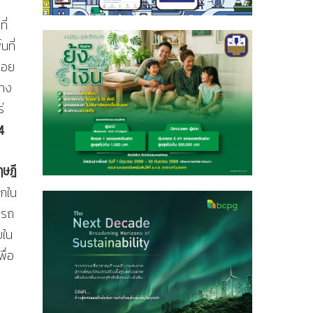
ี่
ที่
คอย
่าง
่
4
ฤษฎี
อกใน
 รถ
ยใน
ื่อ