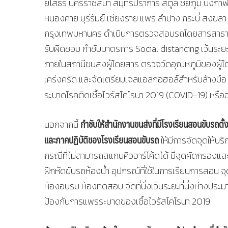
ยโสธร นครราชสีมา สมุทรปราการ สตูล ชัยภูมิ บึงกาฬ
หนองคาย บุรีรัมย์ เชียงราย แพร่ ลำปาง กระบี่ สงขลา 
กรุงเทพมหานคร ดำเนินการตรวจสอบรถโดยสารสาธารณะท
รับผิดชอบ กำชับมาตรการ Social distancing เว้นระยะน
ภายในสถานีขนส่งผู้โดยสาร ตรวจวัดอุณหภูมิของผู้โด
เคร่งครัด และจัดเตรียมเจลแอลกอฮอล์สำหรับล้างมือ
ระบาดโรคติดเชื้อไวรัสโคโรนา 2019 (COVID-19) หรือ
กำชับให้สำนักงานขนส่งที่มีโรงเรียนสอนขับรถตั
นอกจากนี้
และภาคปฏิบัติของโรงเรียนสอนขับรถ
ให้มีการจัดจุดให้บ
กรณีที่ไม่สามารถสแกนคิวอาร์โค้ดได้ มีจุดคัดกรองแล
ฝึกหัดขับรถห้องน้ำ อุปกรณ์ที่ใช้ในการเรียนการสอน จ
ห้องอบรม ห้องทดสอบ จัดที่นั่งเว้นระยะที่นั่งห่างประม
ป้องกันการแพร่ระบาดของเชื้อไวรัสโคโรนา 2019