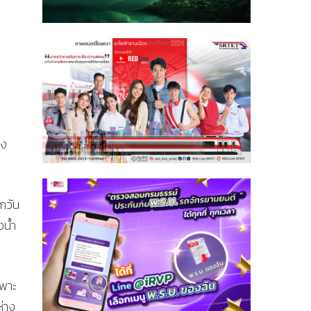
่ง
กวัน
งน้ำ
พาะ
ห่าง