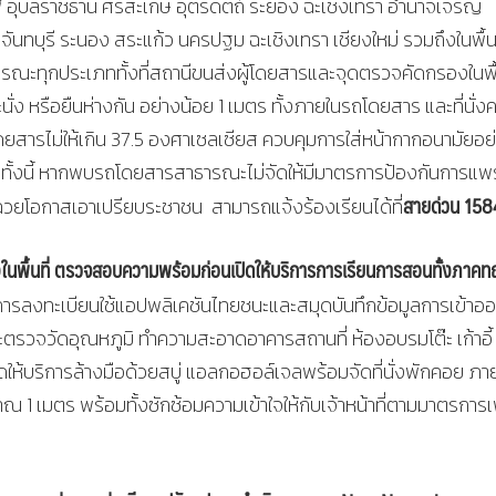
 อุบลราชธานี ศรีสะเกษ อุตรดิตถ์ ระยอง ฉะเชิงเทรา อำนาจเจริญ
จันทบุรี ระนอง สระแก้ว นครปฐม ฉะเชิงเทรา เชียงใหม่ รวมถึงในพื้นท
ุกประเภททั้งที่สถานีขนส่งผู้โดยสารและจุดตรวจคัดกรองในพื้น
ั่ง หรือยืนห่างกัน อย่างน้อย 1 เมตร ทั้งภายในรถโดยสาร และที่นั่ง
ยสารไม่ให้เกิน 37.5 องศาเซลเซียส ควบคุมการใส่หน้ากากอนามัยอย
 ทั้งนี้ หากพบรถโดยสารสาธารณะไม่จัดให้มีมาตรการป้องกันการแพร
สายด่วน 158
ฉวยโอกาสเอาเปรียบระชาชน สามารถแจ้งร้องเรียนได้ที่
้งในพื้นที่ ตรวจสอบความพร้อมก่อนเปิดให้บริการการเรียนการสอนทั้งภาคท
ริการลงทะเบียนใช้แอปพลิเคชันไทยชนะและสมุดบันทึกข้อมูลการเข้าอ
ะตรวจวัดอุณหภูมิ ทำความสะอาดอาคารสถานที่ ห้องอบรมโต๊ะ เก้าอี้
ุดให้บริการล้างมือด้วยสบู่ แอลกอฮอล์เจลพร้อมจัดที่นั่งพักคอย ภา
าณ 1 เมตร พร้อมทั้งซักซ้อมความเข้าใจให้กับเจ้าหน้าที่ตามมาตรการเพ