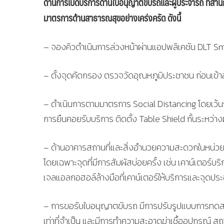
ด้านการเปิดบริการด้านใบอนุญาตขับรถและผู้ประจำรถ ที่ส
มาตรการด้านสาธารณสุขอย่างเคร่งครัด ดังนี้
– จองคิวดำเนินการล่วงหน้าผ่านแอปพลิเคชัน DLT Sma
– ตั้งจุดคัดกรอง ตรวจวัดอุณหภูมิประชาชน ก่อนเข้
– ดำเนินการตามมาตรการ Social Distancing โดยเว้
การยืนคอยรับบริการ ติดตั้ง Table Shield กั้นระหว่างผู้
– ด้านอาคารสถานที่และสิ่งอำนวยความสะดวกในหน่วยงา
โดยเฉพาะจุดที่มีการสัมผัสบ่อยครั้ง เช่น เคาน์เตอร์บริกา
เจลแอลกอฮอล์ล้างมือที่เคาน์เตอร์ให้บริการและจุดประ
– การขอรับใบอนุญาตขับรถ มีการปรับรูปแบบการท
เท่าที่จำเป็น และมีการทำความสะอาดฆ่าเชื้ออุปกรณ์ สถา