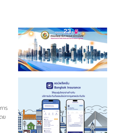
ิการ
โดย