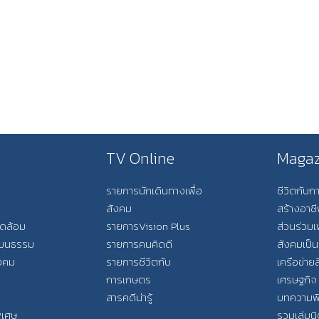
TV Online
Magaz
รายการนักเดินทางเพื่อ
ชีวิตกับ
สังคม
สร้างอาช
วดล้อม
รายการVision Plus
ส่วนร่วมเ
วัฒนธรรม
รายการคนคิดดี
สังคมเป็น
ังคม
รายการชีวิตกับ
เครือข่ายส
การเกษตร
เศรษฐกิจ
สารคดีน่ารู้
บทความพ
พิเศษ
รวมเล่มน