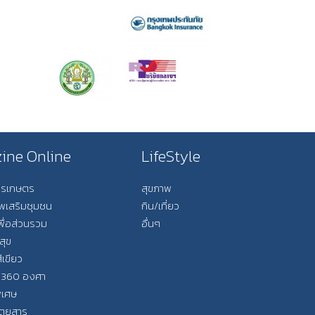
ine Online
LifeStyle
การเกษตร
สุขภาพ
ีพเสริมชุมชน
กิน/เที่ยว
พื่อส่วนรวม
อื่นๆ
สุข
ีเขียว
 360 องศา
ิเศษ
ิตยสาร