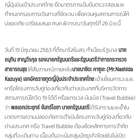
ญี่ปุ่นบินเข้าประเทศไทย ยึดมาตรการเข้มข้นตรวจสอบและ
กำหนดกรอบการเดินทางที่ชัดเจน เพื่อควบคุมสถานการณ์ให้
ปลอดภัย เตรียมเสนอ ศบค.พิจารณาวันศุกร์ที่ 26 มิ.ย.นี้
นาย
วันที่ 19 มิถุนายน 2563 ที่ตึกนารีสโมสร ทำเนียบรัฐบาล
อนุทิน ชาญวีรกุล รองนายกรัฐมนตรีและรัฐมนตรีว่าการกระทรวง
สาธารณสุข
นายนาชิดะ คาซูยะ (
Mr.Nashida
ให้สัมภาษณ์ภายหลัง
Kazuya) เอกอัครราชทูตญี่ปุ่นประจำประเทศไทย
เข้าเยี่ยมคารวะและ
หารือโครงการจับคู่ท่องเที่ยวกับต่างประเทศที่บริหารจัดการ
สถานการณ์โควิด 19 ได้ดี หรือแทรเวล บับเบิล (Travel Bubble)
พลเอกประยุทธ์ จันทร์โอชา นายกรัฐมนตรี
ว่า
ได้รับทราบและย้ำใน
มาตรการความปลอดภัยการดำเนินโครงการจับคู่ท่องเที่ยวกับ
ต่างประเทศ หรือ Travel Bubble ต้องยึดหลักการการจำกัด
กลุ่มที่จะเดินทาง เบื้องต้นจะเน้นกลุ่มนักธุรกิจโดยยังไม่เปิด