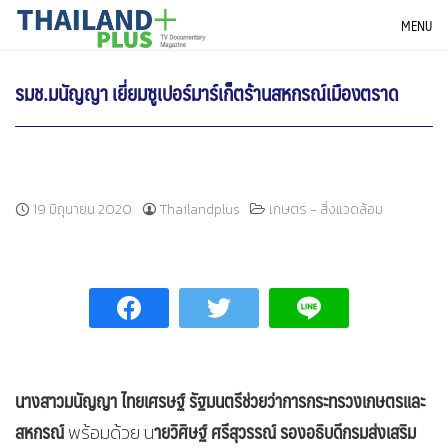
Skip
THAILANDPLUS NEWS
MENU
to
content
รมช.มนัญญา เยี่ยมซูเปอร์มาร์เก็ตร้านสหกรณ์เมืองตราด
19 มิถุนายน 2020
Thailandplus
เกษตร - สิ่งแวดล้อม
นางสาวมนัญญา ไทยเศรษฐ์ รัฐมนตรีช่วยว่าการกระทรวงเกษตรและ
สหกรณ์
ายวิศิษฐ์ ศรีสุวรรณ์ รองอธิบดีกรมส่งเสริม
พร้อมด้วย น