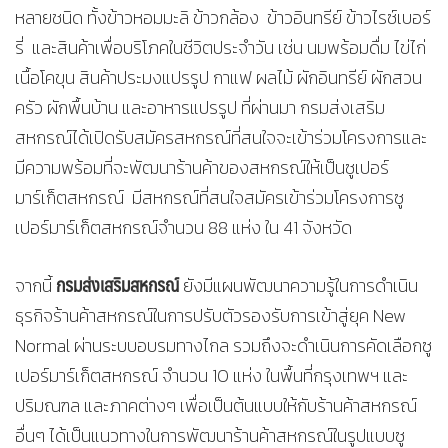
หลายชนิด ทั้งข้าวหอมมะลิ ข้าวกล้อง ข้าวอินทรีย์ ข้าวไรซ์เบอร์
รี่ และสินค้าเพื่อบริโภคในชีวิตประจำวัน เช่น นมพร้อมดื่ม ไข่ไก่
เนื้อโคขุน สินค้าประมงแปรรูป กาแฟ ผลไม้ ผักอินทรีย์ ผักสวน
ครัว ผักพื้นบ้าน และอาหารแปรรูป ที่ผ่านมา กรมส่งเสริม
สหกรณ์ได้เปิดรับสมัครสหกรณ์ที่สนใจจะเข้าร่วมโครงการและ
มีความพร้อมที่จะพัฒนาร้านค้าของสหกรณ์ให้เป็นซูเปอร์
มาร์เก็ตสหกรณ์ มีสหกรณ์ที่สนใจสมัครเข้าร่วมโครงการซู
เปอร์มาร์เก็ตสหกรณ์จำนวน 88 แห่ง ใน 41 จังหวัด
กรมส่งเสริมสหกรณ์
จากนี้
ยังมีแผนพัฒนาความรู้ในการดำเนิน
ธุรกิจร้านค้าสหกรณ์ในการปรับตัวรองรับการเข้าสู่ยุค New
Normal ผ่านระบบอบรมทางไกล รวมถึงจะดำเนินการคัดเลือกซู
เปอร์มาร์เก็ตสหกรณ์ จำนวน 10 แห่ง ในพื้นที่กรุงเทพฯ และ
ปริมณฑล และภาคต่างๆ เพื่อเป็นต้นแบบให้กับร้านค้าสหกรณ์
อื่นๆ ได้เป็นแนวทางในการพัฒนาร้านค้าสหกรณ์ในรูปแบบซู