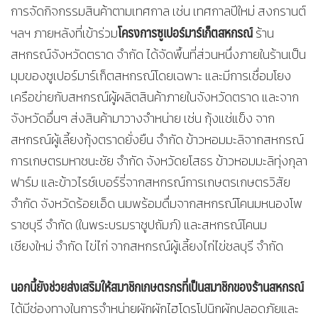
การจัดกิจกรรมสินค้าตามเทศกาล เช่น เทศกาลปีใหม่ สงกรานต์
โครงการซูเปอร์มาร์เก็ตสหกรณ์
ฯลฯ ภายหลังที่เข้าร่วม
ร้าน
สหกรณ์จังหวัดตราด จำกัด ได้จัดพื้นที่ส่วนหนึ่งภายในร้านเป็น
มุมของซูเปอร์มาร์เก็ตสหกรณ์โดยเฉพาะ และมีการเชื่อมโยง
เครือข่ายกับสหกรณ์ผู้ผลิตสินค้าภายในจังหวัดตราด และจาก
จังหวัดอื่นๆ ส่งสินค้ามาวางจำหน่าย เช่น กุ้งแช่แข็ง จาก
สหกรณ์ผู้เลี้ยงกุ้งตราดยั่งยืน จำกัด ข้าวหอมมะลิจากสหกรณ์
การเกษตรมหาชนะชัย จำกัด จังหวัดยโสธร ข้าวหอมมะลิทุ่งกุลา
ฟาร์ม และข้าวไรซ์เบอร์รี่จากสหกรณ์การเกษตรเกษตรวิสัย
จำกัด จังหวัดร้อยเอ็ด นมพร้อมดื่มจากสหกรณ์โคนมหนองโพ
ราชบุรี จำกัด (ในพระบรมราชูปถัมภ์) และสหกรณ์โคนม
เชียงใหม่ จำกัด ไข่ไก่ จากสหกรณ์ผู้เลี้ยงไก่ไข่ชลบุรี จำกัด
นอกนี้ยังช่วยส่งเสริมให้สมาชิกเกษตรกรที่เป็นสมาชิกของร้านสหกรณ์
ได้มีช่องทางในการจำหน่ายผักผักไฮโดรโปนิกผักปลอดภัยและ