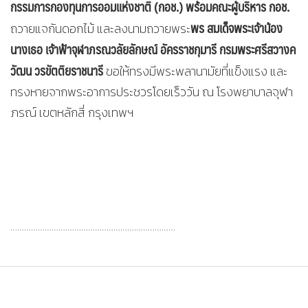
กรรมการกองทุนการออมแห่งชาติ (กอช.)
พร้อมคณะผู้บริหาร กอช.
พร สมเด็จพระเจ้าน้อง
ถวายแจกันดอกไม้ และลงนามถวายพระ
นางเธอ เจ้าฟ้าจุฬาภรณวลัยลักษณ์ อัครราชกุมารี กรมพระศรีสวางค
วัฒน วรขัตติยราชนารี
ขอให้ทรงมีพระพลานามัยที่แข็งแรง และ
ทรงหายจากพระอาการประชวรโดยเร็ววัน ณ โรงพยาบาลจุฬา
ภรณ์ เขตหลักสี่ กรุงเทพฯ
………………………………………………………………