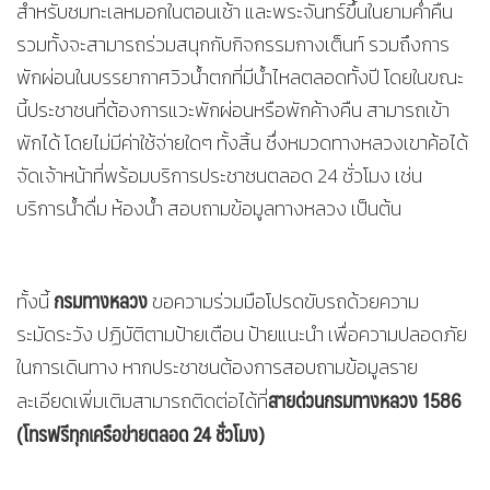
สำหรับชมทะเลหมอกในตอนเช้า และพระจันทร์ขึ้นในยามค่ำคืน
รวมทั้งจะสามารถร่วมสนุกกับกิจกรรมกางเต็นท์ รวมถึงการ
พักผ่อนในบรรยากาศวิวน้ำตกที่มีน้ำไหลตลอดทั้งปี โดยในขณะ
นี้ประชาชนที่ต้องการแวะพักผ่อนหรือพักค้างคืน สามารถเข้า
พักได้ โดยไม่มีค่าใช้จ่ายใดๆ ทั้งสิ้น ซึ่งหมวดทางหลวงเขาค้อได้
จัดเจ้าหน้าที่พร้อมบริการประชาชนตลอด 24 ชั่วโมง เช่น
บริการน้ำดื่ม ห้องน้ำ สอบถามข้อมูลทางหลวง เป็นต้น
กรมทางหลวง
ทั้งนี้
ขอความร่วมมือโปรดขับรถด้วยความ
ระมัดระวัง ปฏิบัติตามป้ายเตือน ป้ายแนะนำ เพื่อความปลอดภัย
ในการเดินทาง หากประชาชนต้องการสอบถามข้อมูลราย
สายด่วนกรมทางหลวง 1586
ละเอียดเพิ่มเติมสามารถติดต่อได้ที่
(โทรฟรีทุกเครือข่ายตลอด 24 ชั่วโมง)