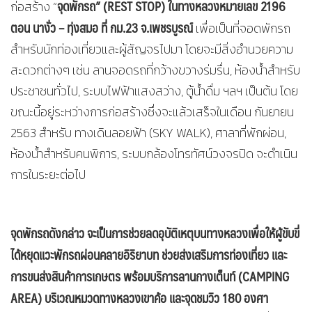
จุดพักรถ
” (REST STOP)
ในทางหลวงหมายเลข 2196
ก่อสร้าง “
ตอน นางั่ว
–
ทุ่งสมอ ที่ กม.23 จ.เพชรบูรณ์
เพื่อเป็นที่จอดพักรถ
สำหรับนักท่องเที่ยวและผู้สัญจรไปมา โดยจะมีสิ่งอำนวยความ
สะดวกต่างๆ เช่น ลานจอดรถที่กว้างขวางร่มรื่น, ห้องน้ำสำหรับ
ประชาชนทั่วไป, ระบบไฟฟ้าแสงสว่าง, ตู้น้ำดื่ม ฯลฯ เป็นต้น โดย
ขณะนี้อยู่ระหว่างการก่อสร้างซึ่งจะแล้วเสร็จในเดือน กันยายน
2563 สำหรับ ทางเดินลอยฟ้า (SKY WALK), ศาลาที่พักผ่อน,
ห้องน้ำสำหรับคนพิการ, ระบบกล้องโทรทัศน์วงจรปิด จะดำเนิน
การในระยะต่อไป
จุดพักรถดังกล่าว จะเป็นการช่วยลดอุบัติเหตุบนทางหลวงเพื่อให้ผู้ขับขี่
ได้หยุดแวะพักรถผ่อนคลายอิริยาบท ช่วยส่งเสริมการท่องเที่ยว และ
การขนส่งสินค้าการเกษตร พร้อมบริการลานกางเต็นท์ (
CAMPING
AREA)
บริเวณหมวดทางหลวงเขาค้อ และจุดชมวิว 180 องศา