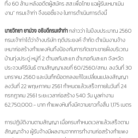
ทิ้ง 60 ล้าน หลังอดีตผู้สมัคร สส.เพื่อไทย แฉผู้รับเหมาเมิน
งาน” กรมเจ้าท่า จึงขอชี้แจง ในการดำเนินการดังนี้
นายวิทยา ยาม่วง อธิบดีกรมเจ้าท่า
กล่าวว่า ในปีงบประมาณ 2560
กรมเจ้าท่าได้ว่าจ้างบริษัท ฤดีประยงค์ จำกัด ดำเนินงานจ้าง
เหมาก่อสร้างกำแพงหินทิ้งป้องกันการกัดเซาะชายฝั่งบริเวณ
บ้านทุ่งประดู่ หมู่ที่ 2 ตำบลทับสะแก อำเภอทับสะแก จังหวัด
ประจวบคีรีขันธ์ ตามสัญญาเลขที่ 60/2560/สกม. ลงวันที่ 30
มกราคม 2560 และบันทึกข้อตกลงแก้ไขเปลี่ยนแปลงสัญญา
ลงวันที่ 22 พฤษภาคม 2561 กำหนดแล้วเสร็จภายในวันที่ 24
กรกฎาคม 2561 ระยะเวลาก่อสร้าง 540 วัน มูลค่างาน
62,750,000.- บาท กำแพงหินทิ้งมีความยาวทั้งสิ้น 1,175 เมตร
การปฏิบัติงานตามสัญญา เมื่อครบกำหนดเวลาแล้วเสร็จตาม
สัญญาจ้าง ผู้รับจ้างมีผลงานจากการทำงานก่อสร้างกำแพง