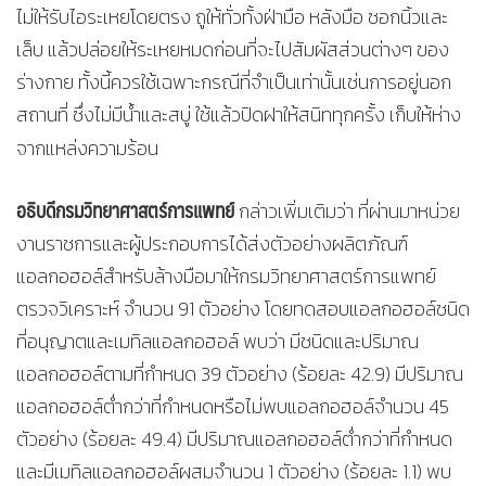
ไม่ให้รับไอระเหยโดยตรง ถูให้ทั่วทั้งฝ่ามือ หลังมือ ซอกนิ้วและ
เล็บ แล้วปล่อยให้ระเหยหมดก่อนที่จะไปสัมผัสส่วนต่างๆ ของ
ร่างกาย ทั้งนี้ควรใช้เฉพาะกรณีที่จำเป็นเท่านั้นเช่นการอยู่นอก
สถานที่ ซึ่งไม่มีน้ำและสบู่ ใช้แล้วปิดฝาให้สนิททุกครั้ง เก็บให้ห่าง
จากแหล่งความร้อน
อธิบดีกรมวิทยาศาสตร์การแพทย์
กล่าวเพิ่มเติมว่า ที่ผ่านมาหน่วย
งานราชการและผู้ประกอบการได้ส่งตัวอย่างผลิตภัณฑ์
แอลกอฮอล์สำหรับล้างมือมาให้กรมวิทยาศาสตร์การแพทย์
ตรวจวิเคราะห์ จำนวน 91 ตัวอย่าง โดยทดสอบแอลกอฮอล์ชนิด
ที่อนุญาตและเมทิลแอลกอฮอล์ พบว่า มีชนิดและปริมาณ
แอลกอฮอล์ตามที่กำหนด 39 ตัวอย่าง (ร้อยละ 42.9) มีปริมาณ
แอลกอฮอล์ต่ำกว่าที่กำหนดหรือไม่พบแอลกอฮอล์จำนวน 45
ตัวอย่าง (ร้อยละ 49.4) มีปริมาณแอลกอฮอล์ต่ำกว่าที่กำหนด
และมีเมทิลแอลกอฮอล์ผสมจำนวน 1 ตัวอย่าง (ร้อยละ 1.1) พบ