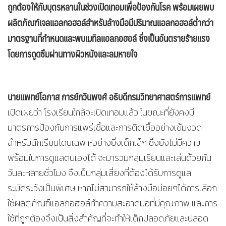
ถูกต้องให้กับบุตรหลานในช่วงเปิดเทอมเพื่อป้องกันโรค พร้อมเผย
พบ
ผลิตภัณฑ์เจลแอลกอฮอล์สำหรับล้างมือมีปริมาณแอลกอฮอล์ต่ำกว่า
มาตรฐานที่กำหนดและพบเมทิลแอลกอฮอล์ ซึ่ง
เป็นอันตรายร้ายแรง
โดยการดูดซึมผ่านทางผิวหนังและลมหายใจ
นายแพทย์โอภาส การย์กวินพงศ์ อธิบดีกรมวิทยาศาสตร์การแพทย์
เปิดเผยว่า โรงเรียนใกล้จะเปิดเทอมแล้ว ในขณะที่ยังคงมี
มาตรการป้องกันการแพร่เชื้อและการติดเชื้ออย่างเข้มงวด
สำหรับนักเรียนโดยเฉพาะอย่างยิ่งเด็กเล็ก ซึ่งยังไม่มีความ
พร้อมในการดูแลตนเองได้ จะมารวมกลุ่มเรียนและเล่นด้วยกัน
วันละหลายชั่วโมง จึงเป็นกลุ่มเสี่ยงที่ต้องได้รับการดูแล
ระมัดระวังเป็นพิเศษ หากไม่สามารถให้ล้างมือบ่อยๆได้การเลือก
ใช้ผลิตภัณฑ์แอลกอฮอล์ทำความสะอาดมือที่มีคุณภาพ และการ
ใช้ที่ถูกต้องจึงเป็นสิ่งสำคัญที่จะทำให้เด็กปลอดภัยและปลอด