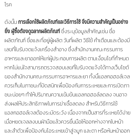
โรค
การเลือกใช้ผลิตภัณฑ์และวิธีการใช้ จึงมีความสำคัญเป็นอย่าง
ดังนั้น
ยิ่ง
ผู้ซื้อต้องดูฉลากผลิตภัณฑ์
ซึ่งระบุข้อมูลสำคัญเช่น ชื่อ
ผลิตภัณฑ์ ชื่อและที่อยู่ผู้ผลิต วันที่ผลิต วิธีใช้ คำเตือนและต้องมี
เลขที่ใบรับจดแจ้งเครื่องสำอาง ซึ่งสำนักงานคณะกรรมการ
อาหารและยาออกให้แก่ผู้ประกอบการผลิต ตามเงื่อนไขที่กำหนด
หากไม่แน่ใจสามารถตรวจสอบเลขที่ใบรับจดแจ้งได้ทางเว็บไซต์
ของสำนักงานคณะกรรมการอาหารและยา ทั้งนี้แอลกอฮอล์เจล
ควรเก็บในภาชนะที่ปิดสนิทเพื่อป้องกันการระเหยและการเปิดภา
ชนะบ่อยๆ ทำให้ปริมาณความเข้มข้นแอลกอฮอล์ลดลง จนอาจ
ส่งผลให้ประสิทธิภาพในการฆ่าเชื้อลดลง สำหรับวิธีการใช้
แอลกอฮอล์เจลต้องระมัดระวัง เนื่องจากเป็นสารที่ระเหยได้ง่าย
เมื่อหยดเจลลงบนฝ่ามือแล้วควรยื่นมือให้ออกห่างจากใบหน้า
และลำตัวเพื่อป้องกันไอระเหยเข้าสู่จมูก และตา หรือหันหน้าออก