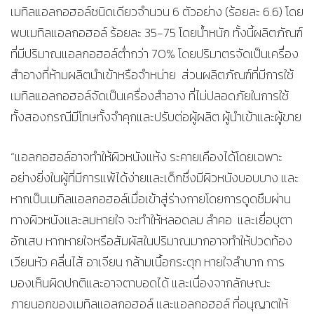
เมทิลแอลกอฮอล์ชนิดเดียวจำนวน 6 ตัวอย่าง (ร้อยละ 6.6) โดย
พบเมทิลแอลกอฮอล์ ร้อยละ 35-75 โดยน้ำหนัก ทั้งนี้ผลิตภัณฑ์
ที่มีปริมาณแอลกอฮอล์ต่ำกว่า 70% โดยปริมาตรจัดเป็นเครื่อง
สำอางที่ห้ามผลิตนำเข้าหรือจำหน่าย ส่วนผลิตภัณฑ์ที่มีการใช้
เมทิลแอลกอฮอล์จัดเป็นเครื่องสำอาง ที่ไม่ปลอดภัยในการใช้
ทั้งสองกรณีมีโทษทั้งจำคุกและปรับต่อผู้ผลิต ผู้นำเข้าและผู้ขาย
“แอลกอฮอล์อาจทำให้ผิวหนังแห้ง ระคายเคืองได้โดยเฉพาะ
อย่างยิ่งในผู้ที่มีการแพ้ได้ง่ายและเด็กซึ่งมีผิวหนังบอบบาง และ
หากเป็นเมทิลแอลกอฮอล์เมื่อเข้าสู่ร่างกายโดยการดูดซึมผ่าน
ทางผิวหนังและลมหายใจ จะทำให้หลอดลม ลำคอ และเยื่อบุตา
อักเสบ หากหายใจหรือสัมผัสในปริมาณมากอาจทำให้ปวดท้อง
เวียนหัว คลื่นไส้ อาเจียน กล้ามเนื้อกระตุก หายใจลําบาก การ
มองเห็นผิดปกติและอาจตาบอดได้ และเนื่องจากลักษณะ
ภายนอกของเมทิลแอลกอฮอล์ และแอลกอฮอล์ ที่อนุญาตให้