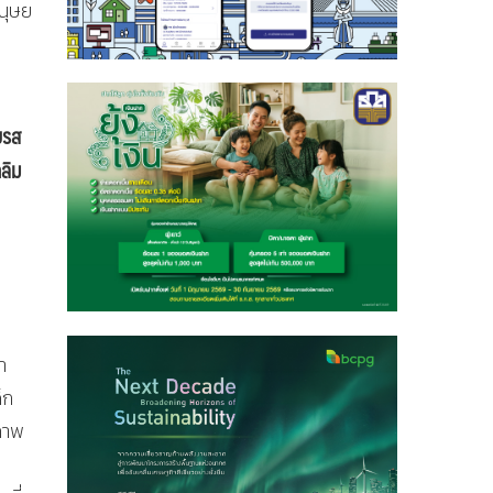
มนุษย
ยรส
ลิม
า
็ก
ภาพ