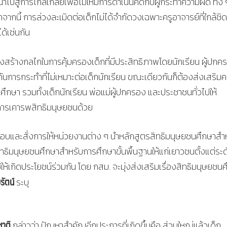
ไปสู่การไกล่เกลี่ยเพื่อไม่ให้มีการดำเนินคดีกับผู้กระทำความผิด ทั้ง ๆ
กนี้ การล่วงละเมิดต่อเด็กไม่ได้จำกัดวงเฉพาะครูอาจารย์ที่ใกล้ชิด
ด้เช่นกัน
สร้างกลไกในการคุ้มครองเด็กที่มีประสิทธิภาพโดยนักเรียน ผู้ปกค
ารกระทำที่ไม่เหมาะต่อเด็กนักเรียน ขณะเดียวกันก็ต้องส่งเสริม
รศึกษา รวมทั้งเด็กนักเรียน พ่อแม่ผู้ปกครอง และประชาชนทั่วไปให้
นการเคารพสิทธิมนุษยชนด้วย
ติเห็นชอบและสั่งการให้หน่วยงานต่าง ๆ นำหลักสูตรสิทธิมนุษยชนศึกษาสำ
สิทธิมนุษยชนศึกษาสำหรับการศึกษาขั้นพื้นฐานให้แก่เยาวชนตั้งแต่ระด
ห้เกิดประโยชน์ร่วมกัน โดย กสม. จะมุ่งส่งเสริมเรื่องสิทธิมนุษยชน
ัตน์
ระบุ
าติ
กล่าวว่า ปัญหาสำคัญอีกประการที่เกิดขึ้นคือ ส่วนใหญ่แล้วเด็ก