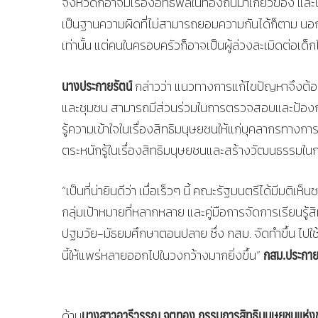
จังหวัดก็อาจมีเรื่องอิทธิพลในท้องถิ่นมาเกี่ยวข้อง และนำ
เป็นฐานความผิดที่ไม่สามารถยอมความกันได้ก็ตาม นอกจา
เท่านั้น แต่คนในครอบครัวก็อาจเป็นผู้ล่วงละเมิดต่อเด็กไ
นางประกายรัตน์
กล่าวว่า แนวทางการแก้ไขปัญหาจึงต้อง
และชุมชน สามารถมีส่วนร่วมในการตรวจสอบและป้องกันก
รู้ความเข้าใจในเรื่องสิทธิมนุษยชนให้แก่บุคลากรทางกา
ตระหนักรู้ในเรื่องสิทธิมนุษยชนและสร้างวัฒนธรรมใ
“เป็นที่น่ายินดีว่า เมื่อเร็วๆ นี้ คณะรัฐมนตรีได้มีม
กลุ่มเป้าหมายที่หลากหลาย และคู่มือการจัดการเรียนรู้
ปฐมวัย-มัธยมศึกษาตอนปลาย ซึ่ง กสม. จัดทำขึ้น ไปใช้ใ
กสม.ประกายร
นี้ให้แพร่หลายออกไปในวงกว้างมากยิ่งขึ้น”
นางสาวอารีวรรณ จตุทอง กรรมการสิทธิมนุษยชนแห่งช
ด้าน