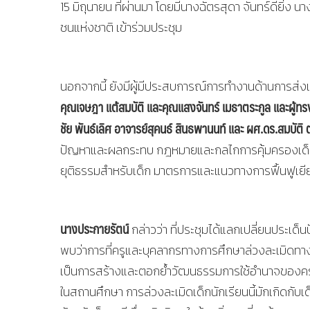
15 มิถุนายน ที่ผ่านมา โดยมีนางฉัตรสุดา จันทร์ดียิ
ชนแห่งชาติ เข้าร่วมประชุม
นอกจากนี้ ยังมีผู้มีประสบการณ์การทำงานด้านการส่
คุณเจษฎา แต้สมบัติ และคุณแสงจันทร์ เมธาตระกูล และผู้ทร
ชัย พันธ์เลิศ อาจารย์สุคนธ์ สินธพานนท์ และ ผศ.ดร.สมบัต
ปัญหาและผลกระทบ กฎหมายและกลไกการคุ้มครองเด็
ยุติธรรมสำหรับเด็ก มาตรการและแนวทางการฟื้นฟูเย
นางประกายรัตน์
กล่าวว่า ที่ประชุมได้แลกเปลี่ยนประเ
พบว่าการที่ครูและบุคลากรทางการศึกษาล่วงละเมิดทางเ
เป็นการสร้างและตอกย้ำวัฒนธรรมการใช้อำนาจของครูที
ในสถานศึกษา การล่วงละเมิดเด็กนักเรียนนี้มักเกิดกับเด็