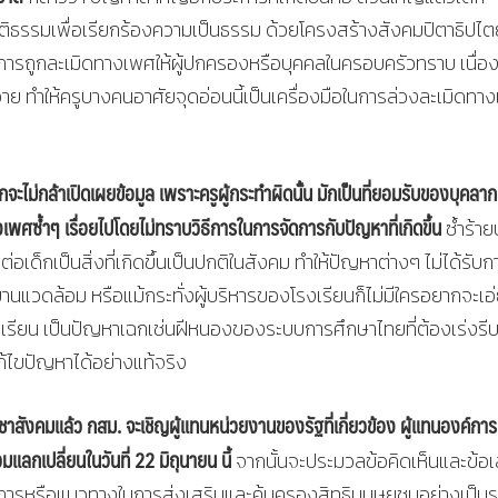
ยุติธรรมเพื่อเรียกร้องความเป็นธรรม ด้วยโครงสร้างสังคมปิตาธิปไต
องการถูกละเมิดทางเพศให้ผู้ปกครองหรือบุคคลในครอบครัวทราบ เนื่อ
บอาย ทำให้ครูบางคนอาศัยจุดอ่อนนี้เป็นเครื่องมือในการล่วงละเมิดทา
ก็มักจะไม่กล้าเปิดเผยข้อมูล เพราะครูผู้กระทำผิดนั้น มักเป็นที่ยอมรับของบุคลา
เพศซ้ำๆ เรื่อยไปโดยไม่ทราบวิธีการในการจัดการกับปัญหาที่เกิดขึ้น
ซ้ำร้า
เด็กเป็นสิ่งที่เกิดขึ้นเป็นปกติในสังคม ทำให้ปัญหาต่างๆ ไม่ได้รับก
พยานแวดล้อม หรือแม้กระทั่งผู้บริหารของโรงเรียนก็ไม่มีใครอยากจะเอ
กนักเรียน เป็นปัญหาเฉกเช่นฝีหนองของระบบการศึกษาไทยที่ต้องเร่งรี
ก้ไขปัญหาได้อย่างแท้จริง
สังคมแล้ว กสม. จะเชิญผู้แทนหน่วยงานของรัฐที่เกี่ยวข้อง ผู้แทนองค์การ
ลกเปลี่ยนในวันที่ 22 มิถุนายน นี้
จากนั้นจะประมวลข้อคิดเห็นและข้อ
การหรือแนวทางในการส่งเสริมและคุ้มครองสิทธิมนุษยชนอย่างเป็น