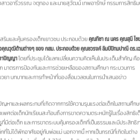
่ง นางสาวอารีวรรณ จตุทอง และนายสุวัฒน์ เทพอารักษ์ กรรมการสิทธิ
คุณทิชา ณ นคร คุณสุนี ไช
งเสริมและคุ้มครองเด็กเยาวชน ประกอบด้วย
งคุณวุฒิด้านต่างๆ ของ กสม. ประกอบด้วย คุณชวรงค์ ลิมป์ปัทมปาณี ดร.เฉ
ิ ตาปัญญา
โดยที่ประชุมได้แลกเปลี่ยนความคิดเห็นในประเด็นสำคัญ คือ
ก มาตรการป้องกันและการช่วยเหลือของสถานศึกษา กระบวนการ
ียวยา บทบาทและการทำหน้าที่ของสื่อมวลชนในการนำเสนอข่าว
ด็นปัญหาและผลกระทบที่เกิดจากการใช้ความรุนแรงต่อเด็กในสถานศึกษ
พศต่อเด็กนักเรียนสะท้อนถึงการขาดความตระหนักรู้ในเรื่องสิทธิเด
่มีต่อเด็ก และการขาดระบบคุ้มครองเด็กที่เป็นธรรมและมีประสิทธิ
กที่ไม่ได้พักอาศัยอยู่กับพ่อแม่ นอกจากนี้ หากเป็นกรณีที่เกิดในต่าง