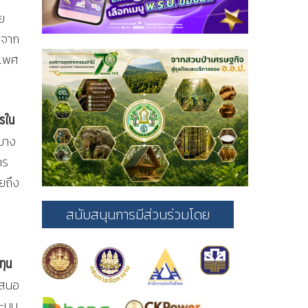
ย
งจาก
งเพศ
กรใน
ยบาง
าร
่ยถึง
บ
สนับสนุนการมีส่วนร่วมโดย
ทุน
เสนอ
ระบบ