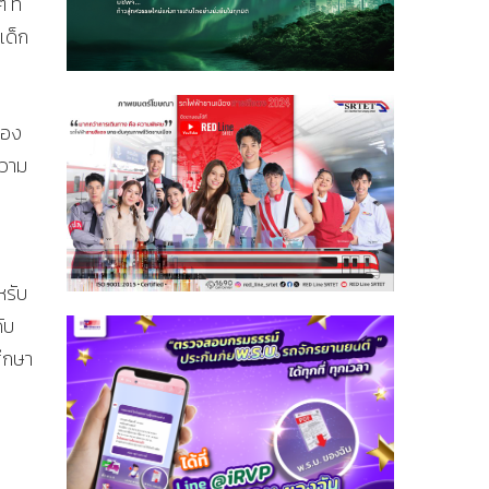
 ที่
เด็ก
รอง
ความ
หรับ
ับ
ศึกษา