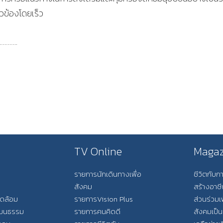
วข้องโดยเร็ว
……..
TV Online
Magaz
รายการนักเดินทางเพื่อ
ชีวิตกับ
สังคม
สร้างอาช
วดล้อม
รายการVision Plus
ส่วนร่วมเ
วัฒนธรรม
รายการคนคิดดี
สังคมเป็น