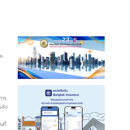
ละ
ิการ
รส่ง
นที่