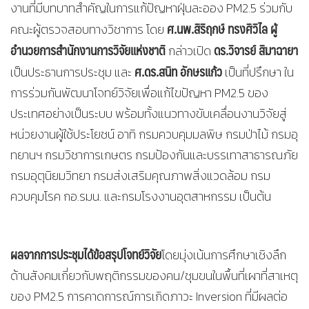
งานที่มีบทบาทสำคัญในการแก้ปัญหาฝุ่นละออง PM2.5 ร่วมกับ
ศ.นพ.สิริฤกษ์ ทรงศิวิไล ผู้
คณะผู้ตรวจสอบทางวิชาการ โดย
อำนวยการสำนักงานการวิจัยแห่งชาติ
ดร.วิจารย์ สิมาฉายา
กล่าวเปิด
ศ.ดร.สนิท อักษรแก้ว
เป็นประธานการประชุม และ
เป็นที่ปรึกษา ใน
การร่วมกันพัฒนาโจทย์วิจัยเพื่อแก้ไขปัญหา PM2.5 ของ
ประเทศอย่างเป็นระบบ พร้อมทั้งแนวทางขับเคลื่อนงานวิจัยสู่
หน่วยงานผู้ใช้ประโยชน์ อาทิ กรมควบคุมมลพิษ กรมป่าไม้ กรมอุ
ทยานฯ กรมวิชาการเกษตร กรมป้องกันและบรรเทาสาธารณภัย
กรมอุตุนิยมวิทยา กรมส่งเสริมคุณภาพสิ่งแวดล้อม กรม
ควบคุมโรค กอ.รมน. และกรมโรงงานอุตสาหกรรม เป็นต้น
ผลจากการประชุมได้ข้อสรุปโจทย์วิจัย
โดยมุ่งเน้นการศึกษาเชิงลึก
ด้านสังคมเกี่ยวกับพฤติกรรมของคน/ชุมขนในพื้นที่เผาที่สาเหตุ
ของ PM2.5 การคาดการณ์การเกิดภาวะ Inversion ที่มีผลต่อ