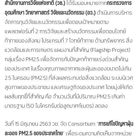
สำนักงานการวิจัยแห่งชาติ (วช.)
กระทรวงการ
ได้รับมอบหมายจาก
อุดมศึกษา วิทยาศาสตร์ วิจัยและนวัตกรรม (อว.)
ดำเนินการบริหาร
จัดการทุนวิจัยและนวัตกรรมเพื่อตอบเป้าหมายตาม
แพลตฟอร์มที่ 2 การวิจัยและสร้างนวัตกรรมเพื่อตอบโจทย์
ท้าทายของสังคม โปรแกรมที่ 7 โจทย์ท้าทาย ด้านทรัพยากร สิ่ง
แวดล้อมและการเกษตร แผนงานที่สำคัญ (Flagship Project)
กลุ่มเรื่อง PM2.5 เพื่อจัดการกับปัญหาท้าทายเร่งด่วนสำคัญ
ของประเทศ ในเรื่องคุณภาพอากาศและฝุ่นละอองขนาดไม่เกิน
2.5 ไมครอน (PM2.5) ที่ส่งผลกระทบต่อสิ่งแวดล้อม ระบบนิเวศ
สุขภาพของประชาชน และเศรษฐกิจของประเทศ โดยมุ่งให้เกิด
ผลสัมฤทธิ์ที่สำคัญ คือ จำนวนวันที่มีปริมาณ PM2.5 เกินค่า
มาตรฐาน (50 ไมโครกรัมต่อลูกบาศก์เมตร) ลดลง
การแก้ไขปัญหาฝุ่น
วันที่ 15 มิถุนายน 2563 วช. จัด Consortium “
ละออง PM2.5 ของประเทศไทย
” เพื่อระดมความคิดเห็นจากหน่วย