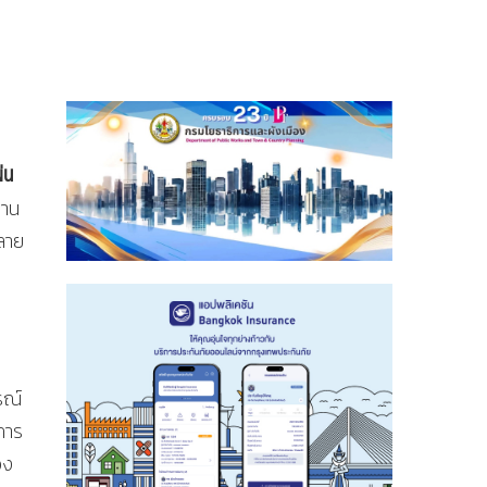
่น
สาน
ลาย
รณ์
การ
อง