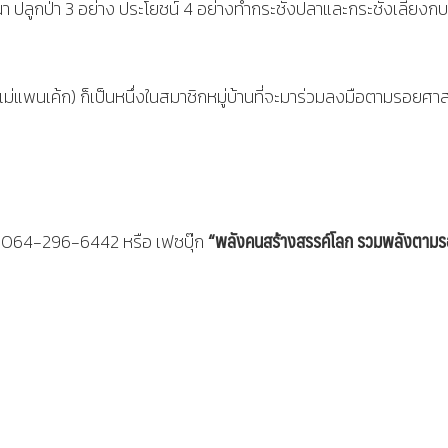
นา ปลูกป่า 3 อย่าง ประโยชน์ 4 อย่างทำกระชังปลาและกระชังเลี้ยงก
ม่แพนเค้ก) ก็เป็นหนึ่งในสมาชิกหมู่บ้านที่จะมาร่วมลงมือตามรอยศา
“พลังคนสร้างสรรค์โลก รวมพลังตาม
ทร. 064-296-6442 หรือ เฟซบุ๊ก