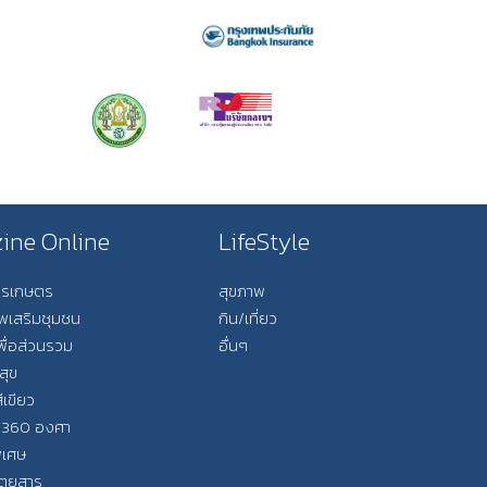
ine Online
LifeStyle
การเกษตร
สุขภาพ
ีพเสริมชุมชน
กิน/เที่ยว
พื่อส่วนรวม
อื่นๆ
สุข
ีเขียว
 360 องศา
ิเศษ
ิตยสาร