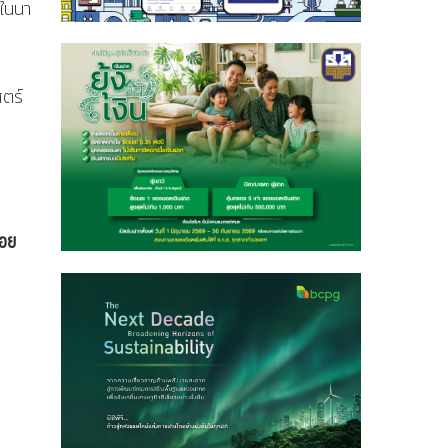
บในนา
สตร์
รอย