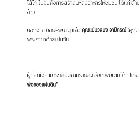
ไส้ไก่ ไปจนถึงการสร้างแหล่งอาหารให้ชุมชน ได้แก่ ดำ
ข้าว
คุณแม่
นวลนง จามิกรณ์
นอกจาก บอย-พิษณุ แล้ว
(คุณแ
พระราชาด้วยเช่นกัน
ผู้ที่สนใจสามารถสอบถามรายละเอียดเพิ่มเติมได้ที่ โ
พ่อของแผ่นดิน”