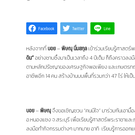
Facebook
Twitter
Line
บอย
พิษณุ นิ่มสกุล
หลังจากที่
–
เข้าร่วมเรียนรู้ศาสตร
ดิน”
อย่างซาบซึ้งมาเป็นเวลาถึง 4 ปีเต็ม ก็ถึงคราว
ตามหลักปรัชญาของเศรษฐกิจพอเพียง และเกษตรทฤษฎี
อาชีพอีก 14 คน สร้างบ้านบนพื้นที่รวมกว่า 47 ไร่ ให้เป
บอย
พิษณุ
–
จึงขอเชิญชวน “คนมีใจ” มาร่วมกันเอามื้อส
อ.หนองแซง จ.สระบุรี เพื่อเรียนรู้ศาสตร์พระราชาและ
ลงมือทำกิจกรรมต่างๆ มากมาย อาทิ เรียนรู้การออกแบบ