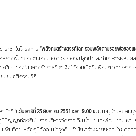
“พลังคนสร้างสรรค์โลก รวมพลังตามรอยพ่อของแผ
์พระราชา ในโครงการ
ลงมือสร้างพื้นที่ของตนเองบ้าง ด้วยหวังจะปลูกป่าและทำเกษตรผสมผ
ใหม่ของในหลวงรัชกาลที่ ๙ จึงได้รวมตัวกับเพื่อนๆ จากหลากห
็นชุมชนกสิกรรมวิถี
วันเสาร์ที่
25 สิงหาคม 2561 เวลา 9.00 น.
ามัคคี ใน
ณ หมู่บ้านสุขสมบู
ภูมิปัญญาท้องถิ่นในการบริหารจัดการ ดิน น้ำ ป่า และพัฒนาคน ผ่าน
พื้นที่ตามหลักภูมิสังคม บำรุงดิน ทำปุ๋ย สร้างฝายชะลอน้ำ ขุดคล