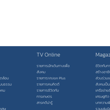
TV Online
Magaz
รายการนักเดินทางเพื่อ
ชีวิตกับ
สังคม
สร้างอาช
วดล้อม
รายการVision Plus
ส่วนร่วมเ
วัฒนธรรม
รายการคนคิดดี
สังคมเป็น
ังคม
รายการชีวิตกับ
เครือข่ายส
การเกษตร
เศรษฐกิจ
สารคดีน่ารู้
บทความพ
พิเศษ
รวมเล่มน