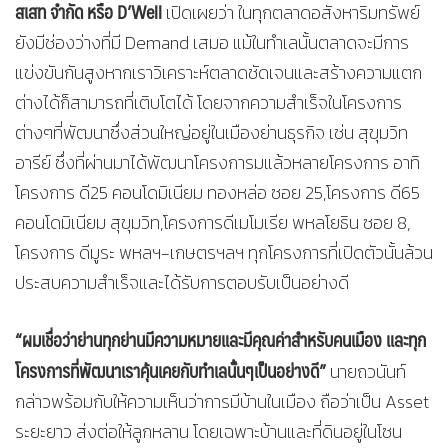
สเสท จำกัด หรือ
D’Well
เปิดเผยว่า ในทุกตลาดอสังหาริมทรัพย์
ยังมีช่องว่างที่มี Demand เสมอ แม้ในทำเลนั้นตลาดจะมีการ
แข่งขันกันสูงหากเราวิเคราะห์ตลาดชัดเจนและสร้างความแตก
ต่างได้ก็สามารถที่เติบโตได้ โดยจากความสำเร็จในโครงการ
ต่างๆที่พัฒนาซึ่งส่วนใหญ่อยู่ในเมืองย่านธุรกิจ เช่น สุขุมวิท
อารีย์ ซึ่งที่ผ่านมาได้พัฒนาโครงการมแล้วหลายโครงการ อาทิ
โครงการ ดี25 คอนโดมิเนียม ทองหล่อ ซอย 25,โครงการ ดี65
คอนโดมิเนียม สุขุมวิท,โครงการดีเมโมเรีย พหลโยธิน ซอย 8,
โครงการ ดีมูระ พหลฯ-เกษตรฯลฯ ทุกโครงการที่เปิดตัวนั้นล้วน
ประสบความสำเร็จและได้รับการตอบรับเป็นอย่างดี
“ผมเชื่อว่าย่านทุกย่านมีความหมายและมีคุณค่าสำหรับคนเมือง และทุก
โครงการที่พัฒนาเราคุ้นเคยกับทำเลนั้นๆเป็นอย่างดี”
นายถวนันท์
กล่าวพร้อมกับให้ความเห็นว่าการมีบ้านในเมือง ถือว่าเป็น Asset
ระยะยาว ส่งต่อให้ลูกหลาน โดยเฉพาะบ้านและที่ดินอยู่ในโซน