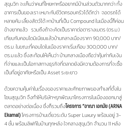
สุขุมวิท จะเห็นว่าคนที่โหยหาหรืออยากมีบ้านส่วนตัวมากกว่า ทั้ง
อาคารเป็นของเรา เหมาะกับชีวิตครอบครัวได้ดีกว่า จอดรถได้
หลายคัน เลี้ยงสัตว์ได้ หาบ้านที่เป็น Compound ในเมืองนี้ก็ค่อน
ข้างยากแล้ว รวมถึงถ้าจะคิดเป็นราคาต่อตารางเมตร (ตร.ม.)
เทียบกับคอนโดมิเนียมแล้วบ้านกลางเมืองราคา 90,000 บาท/
ตร.ม. ในขณะที่คอนโดในเมืองราคาเริ่มเกือบ 300,000 บาท/
ตร.ม.แล้ว ซึ่งสะท้อนให้เห็นว่า บ้านกลางเมืองถือว่าคุ้มค่ากับเงิน
ที่จ่ายและเป็นโอกาสทางธุรกิจที่ตลาดยังมีความต้องการที่จะซื้อ
เป็นที่อยู่อาศัยหรือเป็น Asset ระยะยาว
ด้วยความคุ้มค่าในเรื่องของราคาและศักยภาพของทำเลที่ตั้งใน
โซนสุขุมวิท จึงทำให้บริษัทฯรุกพัฒนาโครงการในเมืองออกมาสู่
โครงการ
“อาณา เอกมัย (
ARNA
ตลาดอย่างต่อเนื่อง ซึ่งก็รวมถึง
Ekamai)
โครงการบ้านเดี่ยวระดับ Super Luxury พร้อมอยู่ 3-
4 ชั้น พร้อมลิฟท์ในบ้านทุกหลัง ใจกลางสุขุมวิท จำนวน 11 หลัง