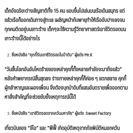
เด็กอัจฉริยะต่างสัญชาติทั้ง 15 คน แอบขึ้นไปเล่นบนเรือเดินสมุทร แต่
แล้วเรือก็ออกเดินทางสู่ทะเล เผชิญหน้ากับพายุทำให้เรืออับปางลงจน
ทุกคนติดอยู่บนเกาะร้าง เด็กๆจะใช้ความรู้วิทยาศาสตร์เอาชีวิตรอดบน
เกาะร้างนี้ได้อย่างไร
ชื่อหนังสือ “คุกกี้รันเอาชีวิตรอดในป่าดิบ” ผู้แต่ง
Mr.K
“วันสิ้นโลกอันอันโหดร้ายของเหล่าคุกกี้ทั้งหลายกำลังจะมาถึงแล้ว”
หลังคำพยากรณ์สิ้นสุดลง ร่างกายเหล่าคุกกี้ก็ค่อย ๆ แตกสลาย คุกกี้
ผู้กล้าหาญและผองเพื่อน จึงต้องบุกป่าดิบที่แสนอันตรายเพื่อออกตาม
หาสิ่งสำคัญที่จะช่วยยับยั้งเหตุการณ์นี้ได้
ชื่อหนังสือ “เอาชีวิตรอดจากควันมหาภัย” ผู้แต่ง
Sweet Factory
เที่ยวบินของ “จีโอ” และ “ฟีฟี้ เกิดอุบัติเหตุจากภัยพิบัติหมอกควัน