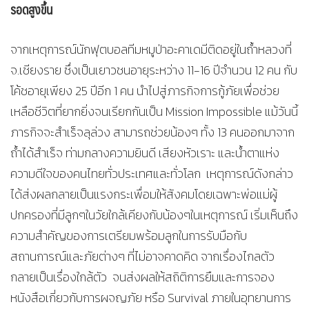
รอดสูงขึ้น
จากเหตุการณ์นักฟุตบอลทีมหมูป่าอะคาเดมีติดอยู่ในถ้ำหลวงที่
จ.เชียงราย ซึ่งเป็นเยาวชนอายุระหว่าง 11-16 ปีจำนวน 12 คน กับ
โค้ชอายุเพียง 25 ปีอีก 1 คน นำไปสู่ภารกิจการกู้ภัยเพื่อช่วย
เหลือชีวิตที่ยากยิ่งจนเรียกกันเป็น Mission Impossible แม้วันนี้
ภารกิจจะสำเร็จลุล่วง สามารถช่วยน้องๆ ทั้ง 13 คนออกมาจาก
ถ้ำได้สำเร็จ ท่ามกลางความยินดี เสียงหัวเราะ และน้ำตาแห่ง
ความดีใจของคนไทยทั่วประเทศและทั่วโลก เหตุการณ์ดังกล่าว
ได้ส่งผลกลายเป็นแรงกระเพื่อมให้สังคมโดยเฉพาะพ่อแม่ผู้
ปกครองที่มีลูกๆในวัยใกล้เคียงกับน้องๆในเหตุการณ์ เริ่มเห็นถึง
ความสำคัญของการเตรียมพร้อมลูกในการรับมือกับ
สถานการณ์และภัยต่างๆ ที่ไม่อาจคาดคิด จากเรื่องไกลตัว
กลายเป็นเรื่องใกล้ตัว จนส่งผลให้สถิติการยืมและการจอง
หนังสือเกี่ยวกับการผจญภัย หรือ Survival ภายในอุทยานการ