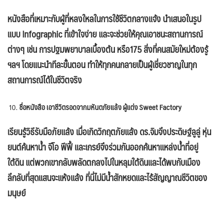
หนังสือที่เหมาะกับผู้ที่หลงใหลในการใช้ชีวิตกลางแจ้ง นำเสนอในรูป
แบบ
Infographic ที่เข้าใจง่าย และจะช่วยให้คุณเอาชนะสถานการณ์
ต่างๆ เช่น การปฐมพยาบาลเบื้องต้น หรือ175 สิ่งที่คนสมัยใหม่ต้องรู้
ฯลฯ โดยแนะนำทีละขั้นตอน ทำให้ทุกคนกลายเป็นผู้เชี่ยวชาญในทุก
สถานการณ์ได้ในชีวิตจริง
ชื่อหนังสือ เอาชีวิตรอดจากมหันตภัยแล้ง ผู้แต่ง Sweet Factory
เรียนรู้วิธีรับมือภัยแล้ง เมื่อเกิดวิกฤตภัยแล้ง ดร.จิมจึงประดิษฐ์ลูลู่ หุ่น
ยนต์ค้นหาน้ำ จีโอ ฟีฟี้ และเกรย์จึงร่วมกันออกค้นหาแหล่งน้ำที่อยู่
ใต้ดิน แต่พวกเขากลับพลัดตกลงไปในหลุมใต้ดินและได้พบกับเมือง
ลึกลับที่สุดแสนจะแห้งแล้ง ที่นี่ไม่มีน้ำสักหยดและไร้สัญญาณชีวิตของ
มนุษย์