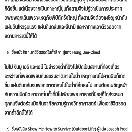
ก็ดังขึ้น แต่เนื่องจากเป็นภาษาญี่ปุ่นทั้งสามจึงไม่รู้ว่าเป็นการประกาศ
อพยพฉุกเฉินเพราะเหตุภัยพิบัติครั้งใหญ่ ทั้งสามจึงต้องเผชิญหน้ากับ
แผ่นดินไหวรุนแรง แผ่นดินถล่มและสึนามิ และหาทางเอาตัวรอดจาก
สถานการณ์นี้ให้ได้
ชื่อหนังสือ “เอาชีวิตรอดในถ้ำลึก” ผู้แต่ง Hong, Jae-Cheol
โมโม่ จินมู เอริ และเอมี ไปสำรวจถ้ำที่ยังไม่เปิดเป็นสถานที่ท่องเที่ยว
ระหว่างที่เพลิดเพลินกับธรรมชาติภายในถ้ำ เหตุการณ์ไม่คาดฝันก็เกิด
ขึ้น แผ่นดินถล่มจนพวกเขาตกลงไปในถ้ำที่ลึกลงไป แถมต้องเผชิญหน้า
กับความมืดมิด อากาศในถ้ำที่มีไม่เพียงพอ อาหารที่มีอยู่ก็ใกล้จะหมด
ทุกคนจึงต้อร่วมมือกันอาศัยความรู้ทางวิทยาศาสตร์ เพื่อเอาชีวิตรอด
จากถ้ำลึกนี้ให้ได้
ชื่อหนังสือ Show Me How to Survive (Outdoor Life) ผู้แต่ง Joseph Pred