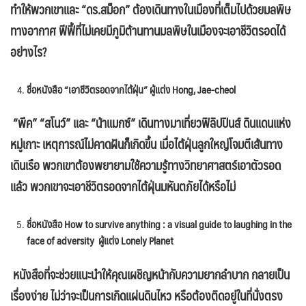
ทำให้พวกเขาและ “ดร.สม็อก” ต้องเดินทางในเมืองที่เต็มไปด้วยมลพิษ
ทางอากาศ ฟีฟี้ที่ไม่เคยมีภูมิต้านทานมลพิษในเมืองจะเอาชีวิตรอดได้
อย่างไร
?
ชื่อหนังสือ “เอาชีวิตรอดจากไต้ฝุ่น” ผู้แต่ง
Hong, Jae-cheol
“พีค” “สโนว์” และ “น้าแมกซ์” เดินทางมาเที่ยวฟิลิปปินส์ ดินแดนแห่ง
หมู่เกาะ เหตุการณ์ไม่คาดฝันก็เกิดขึ้น เมื่อไต้ฝุ่นลูกใหญ่โจมตีเส้นทาง
เดินเรือ พวกเขาต้องพยายามใช้ความรู้ทางวิทยาศาสตร์เอาตัวรอด
แล้ว พวกเขาจะเอาชีวิตรอดจากไต้ฝุ่นมหันตภัยได้หรือไม่
ชื่อหนังสือ
How to survive anything : a visual guide to laughing in the
face of adversity ผู้แต่ง Lonely Planet
หนังสือที่จะช่วยแนะนำให้คุณเผชิญหน้ากับความยากลำบาก กลายเป็น
เรื่องง่าย ไม่ว่าจะเป็นการเกิดแผ่นดินไหว หรือต้องติดอยู่ในที่นั่งตรง