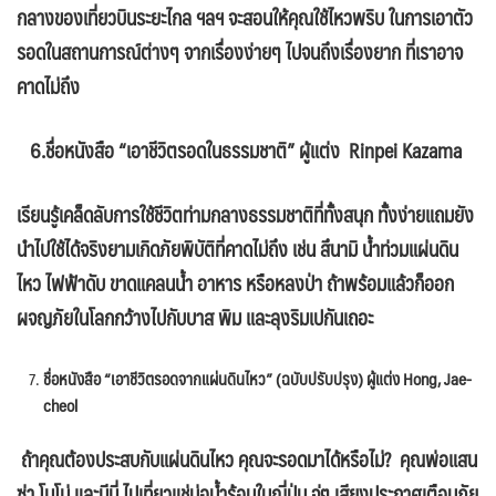
กลางของเที่ยวบินระยะไกล ฯลฯ จะสอนให้คุณใช้ไหวพริบ ในการเอาตัว
รอดในสถานการณ์ต่างๆ จากเรื่องง่ายๆ ไปจนถึงเรื่องยาก ที่เราอาจ
คาดไม่ถึง
6.
ชื่อหนังสือ “เอาชีวิตรอดในธรรมชาติ” ผู้แต่ง
Rinpei Kazama
เรียนรู้เคล็ดลับการใช้ชีวิตท่ามกลางธรรมชาติที่ทั้งสนุก ทั้งง่ายแถมยัง
นำไปใช้ได้จริงยามเกิดภัยพิบัติที่คาดไม่ถึง เช่น สึนามิ น้ำท่วมแผ่นดิน
ไหว ไฟฟ้าดับ ขาดแคลนน้ำ อาหาร หรือหลงป่า ถ้าพร้อมแล้วก็ออก
ผจญภัยในโลกกว้างไปกับบาส พิม และลุงริมเปกันเถอะ
ชื่อหนังสือ “เอาชีวิตรอดจากแผ่นดินไหว” (ฉบับปรับปรุง) ผู้แต่ง Hong, Jae-
cheol
ถ้าคุณต้องประสบกับแผ่นดินไหว คุณจะรอดมาได้หรือไม่
? คุณพ่อแสน
ซ่า โมโม่ และมีมี่ ไปเที่ยวแช่บ่อน้ำร้อนในญี่ปุ่น จู่ๆ เสียงประกาศเตือนภัย