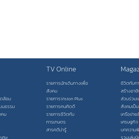
TV Online
Magaz
รายการนักเดินทางเพื่อ
ชีวิตกับ
สังคม
สร้างอาช
วดล้อม
รายการVision Plus
ส่วนร่วมเ
วัฒนธรรม
รายการคนคิดดี
สังคมเป็น
ังคม
รายการชีวิตกับ
เครือข่ายส
การเกษตร
เศรษฐกิจ
สารคดีน่ารู้
บทความพ
พิเศษ
รวมเล่มน