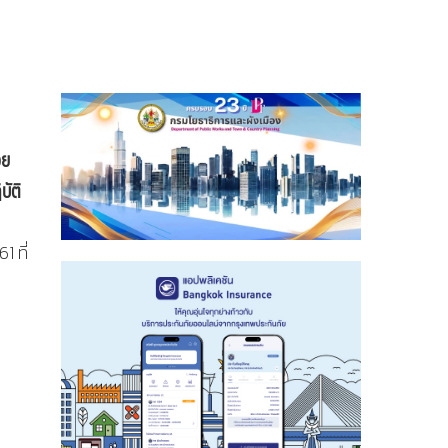
วย
บัติ
 ที่