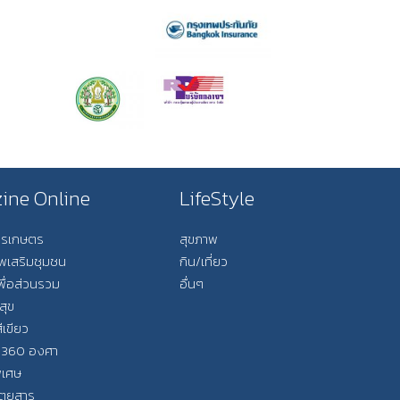
ine Online
LifeStyle
การเกษตร
สุขภาพ
ีพเสริมชุมชน
กิน/เที่ยว
พื่อส่วนรวม
อื่นๆ
สุข
ีเขียว
 360 องศา
ิเศษ
ิตยสาร