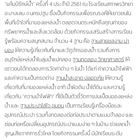
“แค้มป์รักษ์น้ำ” ครั้งที่ 4 ประจำปี 2561 ณ โรงเรียนสถาพรวิทยา
อ.บางเลน จ.นครปฐม ซึ่งเป็นกิจกรรมเพื่อรณรงค์ให้เยาวชนใน
พื้นที่เข้าใจที่มาของแหล่งน้ำ ตลอดจนตระหนักถึงคุณค่าของ
ทรัพยากรน้ำและสิ่งแวดล้อม ด้วยกิจกรรมเสริมสร้างการเรียน
รู้พร้อมความสนุกสนาน จำนวน 4 ฐาน คือ
ฐานสายชลงาม น่า
มอง
ให้ความรู้เกี่ยวกับที่มาและวัฏจักรของน้ำ รวมถึงการ
อนุรักษ์แหล่งน้ำในลุ่มน้ำแม่กลอง
ฐานทดลอง วิทยาศาสตร์
ให้
เยาวชนได้ทดลองการวัดค่าต่าง ๆ ในน้ำ ได้แก่ ค่าความนำไฟฟ้า
และค่าความเป็นกรดด่าง
ฐานน้ำสะอาด ปลอดภัย
ให้ความรู้
เกี่ยวกับที่มาของแหล่งน้ำ อาทิ น้ำผิวดิน น้ำใต้ดิน และความรู้
เกี่ยวกับ “ความนำไฟฟ้า” ที่ใช้เป็นตัวชี้วัดการปนเปื้อนของแหล่ง
น้ำ และ
ฐานประปาใส่ใจ ชุมชน
เป็นการเรียนรู้เครื่องมือเเละ
อุปกรณ์ประปา รวมทั้งทดลองต่อท่อประปาตามเเบบจำลอง และ
ซ่อมท่อหรือเปลี่ยนอุปกรณ์ประปาแบบง่าย ๆ ในบ้าน ช่วยลดน้ำ
สูญเสียจากการรั่วไหล โดยกิจกรรมครั้งนี้ มีนักเรียนระดับ