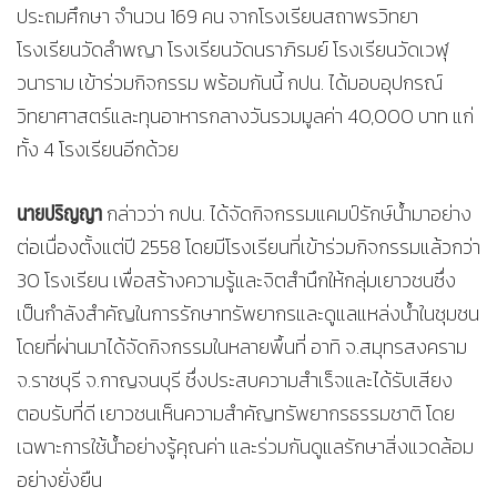
ประถมศึกษา จำนวน 169 คน จากโรงเรียนสถาพรวิทยา
โรงเรียนวัดลำพญา โรงเรียนวัดนราภิรมย์ โรงเรียนวัดเวฬุ
วนาราม เข้าร่วมกิจกรรม พร้อมกันนี้ กปน. ได้มอบอุปกรณ์
วิทยาศาสตร์และทุนอาหารกลางวันรวมมูลค่า 40,000 บาท แก่
ทั้ง 4 โรงเรียนอีกด้วย
นายปริญญา
กล่าวว่า กปน. ได้จัดกิจกรรมแคมป์รักษ์น้ำมาอย่าง
ต่อเนื่องตั้งแต่ปี 2558 โดยมีโรงเรียนที่เข้าร่วมกิจกรรมแล้วกว่า
30 โรงเรียน เพื่อสร้างความรู้และจิตสำนึกให้กลุ่มเยาวชนซึ่ง
เป็นกำลังสำคัญในการรักษาทรัพยากรและดูแลแหล่งน้ำในชุมชน
โดยที่ผ่านมาได้จัดกิจกรรมในหลายพื้นที่ อาทิ จ.สมุทรสงคราม
จ.ราชบุรี จ.กาญจนบุรี ซึ่งประสบความสำเร็จและได้รับเสียง
ตอบรับที่ดี เยาวชนเห็นความสำคัญทรัพยากรธรรมชาติ โดย
เฉพาะการใช้น้ำอย่างรู้คุณค่า และร่วมกันดูแลรักษาสิ่งแวดล้อม
อย่างยั่งยืน