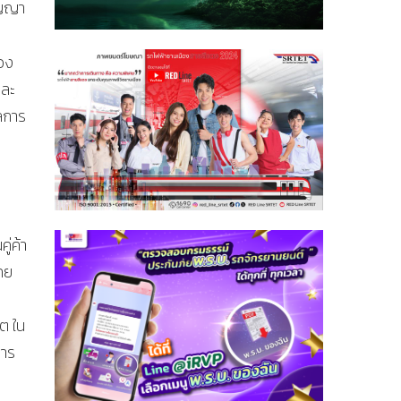
ัญญา
ของ
และ
ผลการ
ู่ค้า
ไทย
ต ใน
การ