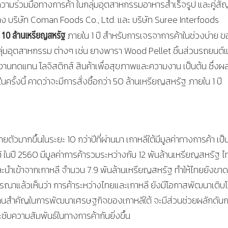
ความร่วมมือทางการค้า ในกลุ่มอุตสาหกรรมอาหารสำเร็จรูป และคู่ส
ว่าง บริษัท Coman Foods Co., Ltd. และ บริษัท Suree Interfoods
 10 ล้านเหรียญสหรัฐ
ภายใน 1 ปี สำหรับการเจรจาการค้าในช่วงบ่าย 
กกลุ่มอุตสาหกรรม ต่างๆ เช่น ยางพารา Wood Pellet ชิ้นส่วนรถยนต์
ังงานทดแทน โลจิสติกส์ สินค้าเพื่อสุขภาพและความงาน เป็นต้น ซึ่ง
ั้งนี้ คาดว่าจะมีการสั่งซื้อกว่า 50 ล้านเหรียญสหรัฐ ภายใน 1 ปี
วมากขึ้นในระยะ 10 กว่าปีที่ผ่านมา เกาหลีใต้มีมูลค่าทางการค้า เป็นค
ใต้ ในปี 2560 มีมูลค่าการค้ารวมระหว่างกัน 12 พันล้านเหรียญสหรัฐ 
นำเข้าจากเกาหลี จำนวน 7.9 พันล้านเหรียญสหรัฐ ทำให้ไทยยังขาด
ิจารณาแล้วเห็นว่า การค้าระหว่างไทยและเกาหลี ยังมีโอกาสพัฒนาเติบโ
ยงานสำคัญในการพัฒนาเศรษฐกิจของเกาหลีใต้ จะมีส่วนช่วยผลักดัน
ับความสัมพันธ์ในทางการค้ากันยิ่งขึ้น