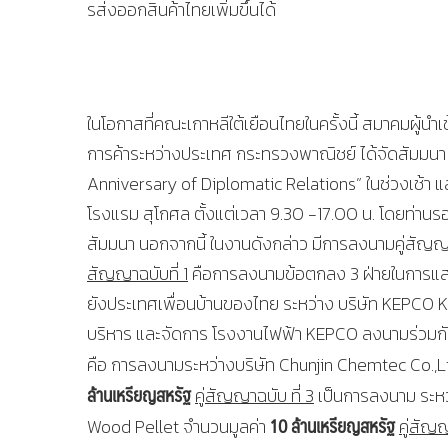
รส่งออกสินค้าไทยเพิ่มขึ้นได้
ในโอกาสที่คณะเกาหลีใต้เยือนไทยในครั้งนี้ สมาคมผู้น
การค้าระหว่างประเทศ กระทรวงพาณิชย์ ได้จัดสัมมนา ใ
Anniversary of Diplomatic Relations” ในช่วงเช้า แ
โรงแรม สุโกศล ตั้งแต่เวลา 9.30 -17.00 น. โดยท่านร
สัมมนา นอกจากนี้ ในงานดังกล่าว มีการลงนามคู่สัญญ
สัญญาฉบับที่ 1
คือการลงนามข้อตกลง 3 ฝ่ายในการแ
ยังประเทศเพื่อนบ้านของไทย ระหว่าง บริษัท KEPCO KDN 
บริหาร และจัดการ โรงงานไฟฟ้า KEPCO ลงนามร่วมกั
คือ การลงนามระหว่างบริษัท Chunjin Chemtec Co.,Lt
ล้านเหรียญสหรัฐ
คู่สัญญาฉบับ ที่ 3
เป็นการลงนาม ระห
10 ล้านเหรียญสหรัฐ
Wood Pellet จำนวนมูลค่า
คู่สัญญ