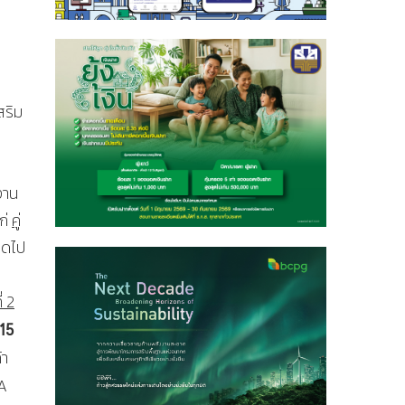
สริม
งาน
ก่
คู่
าดไป
ร
่ 2
15
้า
A