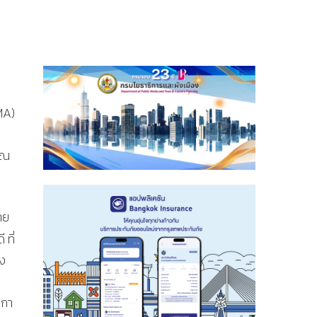
MA)
าณ
าย
 ที่
ุง
นกา