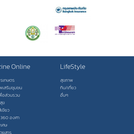
ine Online
LifeStyle
การเกษตร
สุขภาพ
ีพเสริมชุมชน
กิน/เที่ยว
พื่อส่วนรวม
อื่นๆ
สุข
ีเขียว
 360 องศา
ิเศษ
ิตยสาร