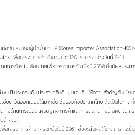
มมือกับ สมาคมผู้นำเข้าเกาหลี (Korea Importer Association-KOI
ทย เพื่อเจรจาการค้า จำนวนกว่า 120 ราย ระหว่างวันที่ 11-14
ทนการค้าฯ ไปเยือนไทยเพื่อเจรจาการค้า เมื่อปี 2558 ซึ่งมีผลประม
ใต้ 60 ปี ประกอบกับ ประธานาธิบดี มุน แจ-อิน ให้ความสำคัญกับนโยบ
ชียตะวันออกเฉียงใต้มากขึ้น ซึ่งรวมทั้งประเทศไทย จึงเป็นโอกาสที่ดี
าน ทั้งด้านการเมือง เศรษฐกิจ การค้าและการลงทุน ทั้งนี้ สคต.ณ กร
ีแผนนำคณะ
พื่อเจรจาการค้าอีกครั้งหนึ่งในปี 2561 ซึ่งจะส่งผลให้เกิดการกระตุ้