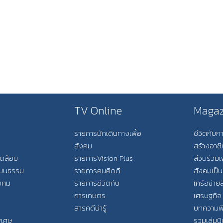
TV Online
Magaz
รายการนักเดินทางเพื่อ
ชีวิตกับ
สังคม
สร้างอาช
วดล้อม
รายการVision Plus
ส่วนร่วมเ
วัฒนธรรม
รายการคนคิดดี
สังคมเป็น
ังคม
รายการชีวิตกับ
เครือข่ายส
การเกษตร
เศรษฐกิจ
สารคดีน่ารู้
บทความพ
พิเศษ
รวมเล่มน