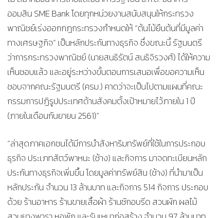
ออมสิน SME Bank โดยทุกหน่วยงานสนับสนุนให้กระทรวง
พาณิชย์เร่งออกกฎกระทรวงกำหนดให้ “ต้นไม้ยืนต้นที่มีมูลค่า
ทางเศรษฐกิจ” เป็นหลักประกันทางธุรกิจ ซึ่งขณะนี้ รัฐมนตรี
ว่าการกระทรวงพาณิชย์ (นายสนธิรัตน์ สนธิจิรวงศ์) ได้ให้ความ
เห็นชอบแล้ว และอยู่ระหว่างขั้นตอนการเสนอเพื่อขอความเห็น
ชอบจากคณะรัฐมนตรี (ครม.) คาดว่าจะเป็นไปตามแผนที่คณะ
กรรมการปฏิรูปประเทศด้านสังคมตั้งเป้าหมายไว้ภายใน 1 ปี
(ภายในเดือนกันยายน 2561)”
“ล่าสุดภาคเอกชนได้มีการนำสังหาริมทรัพย์ที่ใช้ในการประกอบ
ธุรกิจ ประเภทสัตว์พาหนะ (ช้าง) และกิจการ มาจดทะเบียนหลัก
ประกันทางธุรกิจเพิ่มขึ้น โดยมูลค่าทรัพย์สิน (ช้าง) ที่นำมาเป็น
หลักประกัน จำนวน 13 ล้านบาท และกิจการ 514 กิจการ ประกอบ
ด้วย ร้านอาหาร ร้านขายเสื้อผ้า ร้านซักอบรีด สวนผัก ผลไม้
สวนยางพารา หอพัก และรับเหมาก่อสร้าง จำนวน 97 ล้านบาท