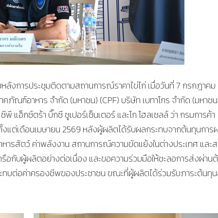
หลังการประชุมติดตามสถานการณ์ราคาไข่ไก่ เมื่อวันที่ 7 กรกฎาคม
ิญโภคภัณฑ์อาหาร จำกัด (มหาชน) (CPF) บริษัท เบทาโกร จำกัด (มหาชน
ีพี แอ็กซ์ตร้า บิ๊กซี ซูเปอร์เซ็นเตอร์ และโก โฮลเซลล์ ว่า กรมการค้า
ั้งแต่เดือนเมษายน 2569 หลังผู้ผลิตได้รับผลกระทบจากต้นทุนการ
ุนอาหารสัตว์ ค่าพลังงาน สถานการณ์ความขัดแย้งในต่างประเทศ แล
กับผู้ผลิตอย่างต่อเนื่อง และขอความร่วมมือให้ชะลอการส่งผ่านต
ระทบต่อค่าครองชีพของประชาชน ขณะที่ผู้ผลิตได้ร่วมรับภาระต้นทุน