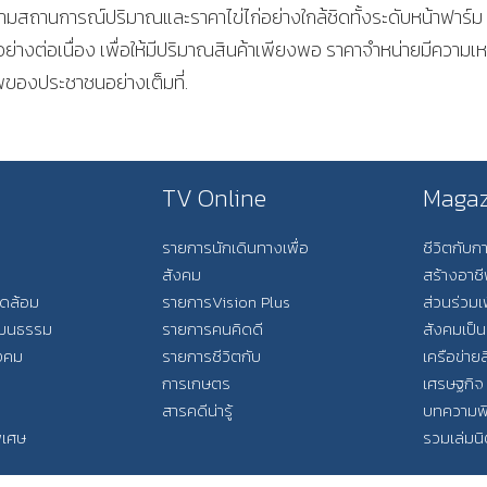
ามสถานการณ์ปริมาณและราคาไข่ไก่อย่างใกล้ชิดทั้งระดับหน้าฟาร์ม 
ย่างต่อเนื่อง เพื่อให้มีปริมาณสินค้าเพียงพอ ราคาจำหน่ายมีความเ
พของประชาชนอย่างเต็มที่.
TV Online
Magaz
รายการนักเดินทางเพื่อ
ชีวิตกับ
สังคม
สร้างอาช
วดล้อม
รายการVision Plus
ส่วนร่วมเ
วัฒนธรรม
รายการคนคิดดี
สังคมเป็น
ังคม
รายการชีวิตกับ
เครือข่ายส
การเกษตร
เศรษฐกิจ
สารคดีน่ารู้
บทความพ
พิเศษ
รวมเล่มน