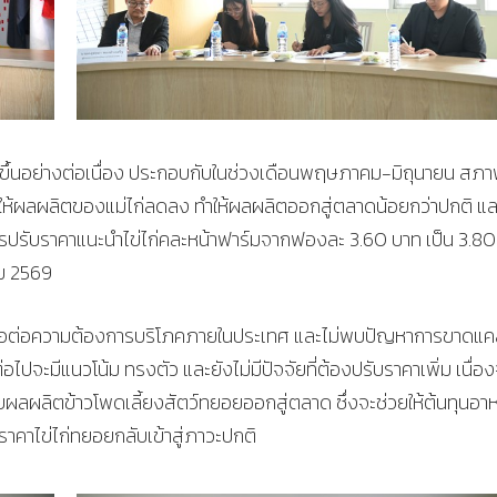
ูงขึ้นอย่างต่อเนื่อง ประกอบกับในช่วงเดือนพฤษภาคม-มิถุนายน สภ
ห้ผลผลิตของแม่ไก่ลดลง ทำให้ผลผลิตออกสู่ตลาดน้อยกว่าปกติ แล
การปรับราคาแนะนำไข่ไก่คละหน้าฟาร์มจากฟองละ 3.60 บาท เป็น 3.8
คม 2569
พียงพอต่อความต้องการบริโภคภายในประเทศ และไม่พบปัญหาการขาดแ
อไปจะมีแนวโน้ม ทรงตัว และยังไม่มีปัจจัยที่ต้องปรับราคาเพิ่ม เนื่อ
บผลผลิตข้าวโพดเลี้ยงสัตว์ทยอยออกสู่ตลาด ซึ่งจะช่วยให้ต้นทุนอา
คาไข่ไก่ทยอยกลับเข้าสู่ภาวะปกติ