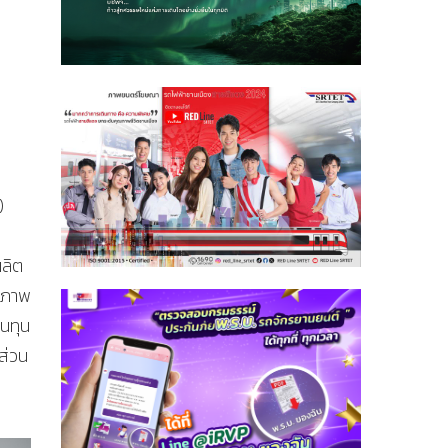
)
ผลิต
ะสภาพ
้นทุน
ส่วน