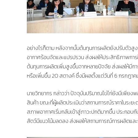
อย่างไรก็ตาม หลังจากนั้นต้นทุนการผลิตยังปรับตัวส
อากาศร้อนจัดและแปรปรวน ส่งผลให้ประสิทธิภาพการใ
ต้นทุนการผลิตเพิ่มสูงขึ้นจากหลายปัจจัย ส่งผลให้มี
หรือเพิ่มขึ้น 20 สตางค์ ซึ่งมีผลตั้งแต่วันที่ 6 กรกฎา
นายวิทยากร กล่าวว่า ปัจจุบันปริมาณไข่ไก่ยังมีเ
สินค้า ขณะที่ผู้ผลิตประเมินว่าสถานการณ์ราคาในระยะต่
สภาพอากาศเริ่มกลับเข้าสู่ภาวะปกติมากขึ้น ประกอบกั
สัตว์มีแนวโน้มลดลง ส่งผลให้สถานการณ์การผลิตและรา