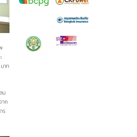
าพ
ะ
0 บาท
คลน
งจาก
หาร