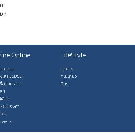
ค้า
หมาะ
ine Online
LifeStyle
การเกษตร
สุขภาพ
ีพเสริมชุมชน
กิน/เที่ยว
พื่อส่วนรวม
อื่นๆ
สุข
ีเขียว
 360 องศา
ิเศษ
ิตยสาร