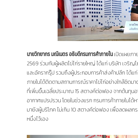
นายวิทยากร มณีเนตร อธิบดีกรมการค้าภายใน
เปิดเผยภาย
2569 ร่วมกับผู้ผลิตไข่ไก่รายใหญ่ ได้แก่ บริษัท เจร
และอัครากรุ๊ป รวมถึงผู้ประกอบการค้าส่งค้าปลีก ได้แก่ ซ
ภายในได้ติดตามสถานการณ์ราคาไข่ไก่อย่างใกล้ชิดมาต
ที่เพิ่มขึ้นเฉลี่ยประมาณ 15 สตางค์ต่อฟอง จากต้นท
อากาศแปรปรวน โดยในช่วงแรก กรมการค้าภายในได้หารือ
มายังผู้บริโภค ไม่เกิน 10 สตางค์ต่อฟอง เพื่อลดผลก
หนึ่งไว้เอง