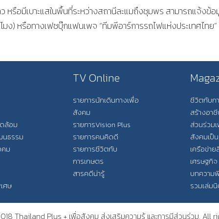
าว หรือมีเบาะแสในพื้นที่ระหว่างสถานีละแมถึงชุมพร สามารถแจ้งข้อม
 ชั่วโมง) หรือทางเฟซบุ๊กแฟนเพจ “ทีมพีอาร์การรถไฟแห่งประเทศไทย”
TV Online
Magaz
รายการนักเดินทางเพื่อ
ชีวิตกับ
สังคม
สร้างอาช
วดล้อม
รายการVision Plus
ส่วนร่วมเ
วัฒนธรรม
รายการคนคิดดี
สังคมเป็น
ังคม
รายการชีวิตกับ
เครือข่ายส
การเกษตร
เศรษฐกิจ
สารคดีน่ารู้
บทความพ
พิเศษ
รวมเล่มน
18 Thailand Plus + เพื่อสังคม ส่งเสริมความรู้ และการมีส่วนร่วม. All r