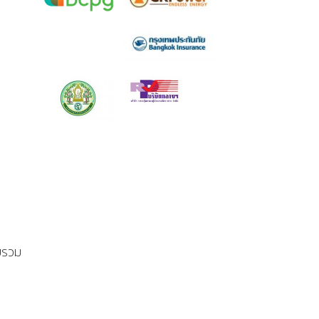
วบรวม