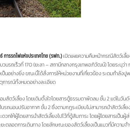
นธ์ การรถไฟแห่งประเทศไทย (รฟท.)
เปิดเผยความคืบหน้ากรณีสัตว์เลี้ย
นรถเร็วที่ 170 (ยะลา – สถานีกลางกรุงเทพอภิวัฒน์) โดยระบุว่า 
็นอย่างยิ่ง ขณะนี้ได้สั่งการให้หน่วยงานที่เกี่ยวข้อง ระดมกำลังปู
ุการณ์ทั้งหมดอย่างละเอียด
สัตว์เลี้ยง โดยเดิมตั้งใจโดยสารตู้ธรรมดาพัดลม ชั้น 2 แต่ในวันดั
็นรถนอนปรับอากาศ ชั้น 2 ซึ่งตามกฎระเบียบไม่สามารถนำสัตว์เลี้ยง
วกให้ผู้โดยสารนำสัตว์เลี้ยงไปไว้ที่ตู้สัมภาระ โดยผู้โดยสารเป็นผู้ส
ระยะตลอดการเดินทาง โดยลักษณะของสัตว์เลี้ยงเป็นแมวที่มีความจำ