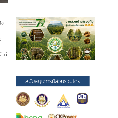
ัง
อ
นที่
สนับสนุนการมีส่วนร่วมโดย