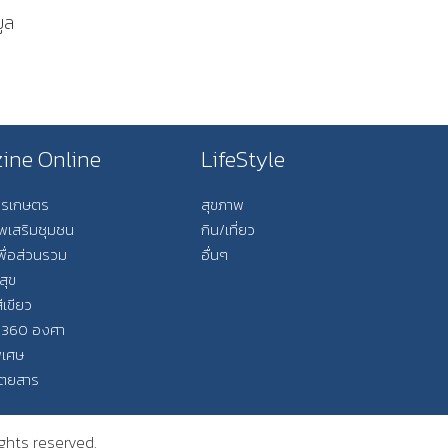
ูล
ine Online
LifeStyle
การเกษตร
สุขภาพ
ีพเสริมชุมชน
กิน/เที่ยว
พื่อส่วนรวม
อื่นๆ
สุข
ีเขียว
 360 องศา
ิเศษ
ิตยสาร
ights reserved.