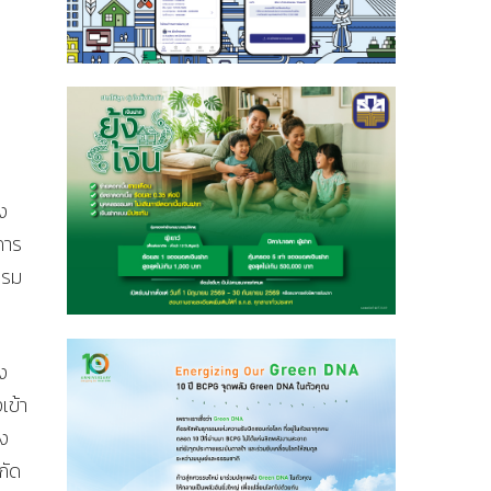
ง
การ
พรม
ง
เข้า
่ง
กัด