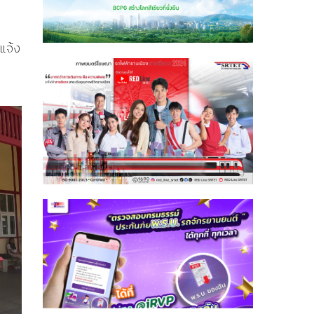
บแจ้ง