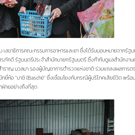
ริม เลขาธิการคณะกรรมการอาหารและยา ซึ่งได้รับมอบหมายจากรัฐม
ภักดี รัฐมนตรีประจำสำนักนายกรัฐมนตรี ซึ่งกำกับดูแลสำนักงา
ก สำราญ นวลมา รองผู้บัญชาการตำรวจแห่งชาติ ร่วมแถลงผลการต
่ห้อ “บาชิ (Baschi)” ซึ่งเชื่อมโยงกับกรณีผู้บริโภคเสียชีวิต พร้อ
ฝ่ายอย่างถึงที่สุด