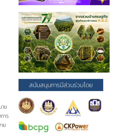
สนับสนุนการมีส่วนร่วมโดย
นาย
บการ
มาย