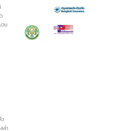
์
ิต
ำนวน
้ว
ดลล่า