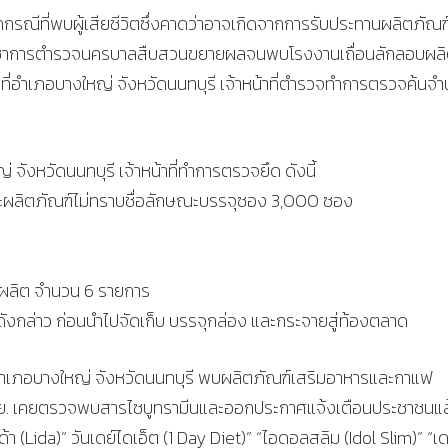
รณีที่พบผู้เสียชีวิตซึ่งคาดว่าอาจเกิดจากการรับประทานผลิตภัณฑ
องบัญชาการตำรวจนครบาลสืบสวนขยายผลจนพบโรงงานเถื่อนลักลอบผล
้นที่อำเภอบางใหญ่ จังหวัดนนทบุรี เจ้าหน้าที่ตำรวจทำการตรวจค้นจ
่ จังหวัดนนทบุรี เจ้าหน้าที่ทำการตรวจยึด ดังนี้
 และผลิตภัณฑ์ไม่ทราบชื่อลักษณะบรรจุซอง 3,000 ซอง
ารผลิต จำนวน 6 รายการ
ดังกล่าว ก่อนนำไปจัดเก็บ บรรจุกล่อง และกระจายสู่ท้องตลาด
าง อำเภอบางใหญ่ จังหวัดนนทบุรี พบผลิตภัณฑ์เสริมอาหารและกาแฟ
ที่ อย. เคยตรวจพบสารไซบูทรามีนและออกประกาศแจ้งเตือนประชาชนแล
ลิด้า (Lida)” วันเดย์ไดเอ็ต (1 Day Diet)” “ไอดอลสลิม (Idol Slim)” “เ