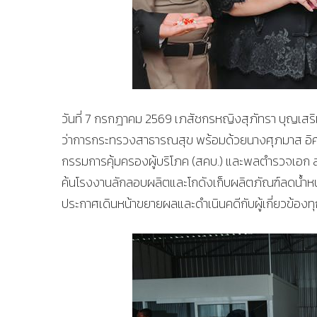
วันที่ 7 กรกฎาคม 2569 เภสัชกรหญิงสุภัทรา บุญเส
ว่าการกระทรวงสาธารณสุข พร้อมด้วยนางศุภมาส อิศร
กรรมการคุ้มครองผู้บริโภค (สคบ.) และพลตำรวจเอ
ค้นโรงงานลักลอบผลิตและโกดังเก็บผลิตภัณฑ์ลดน้ำหนักยี
ประกาศเดินหน้าขยายผลและดำเนินคดีกับผู้เกี่ยวข้องทุก