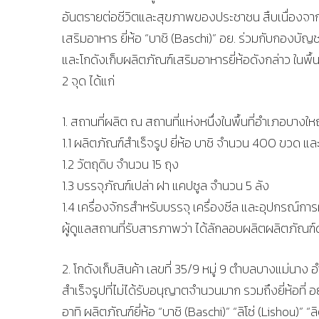
อันตรายต่อชีวิตและสุขภาพของประชาชน สืบเนื่องจากก
เสริมอาหาร ยี่ห้อ “บาชิ (Baschi)” อย. ร่วมกับก
และโกดังเก็บผลิตภัณฑ์เสริมอาหารยี่ห้อดังกล่าว ในพื
2 จุด ได้แก่
1. สถานที่ผลิต ณ สถานที่แห่งหนึ่งในพื้นที่อำเภอบางใหญ
1.1 ผลิตภัณฑ์สำเร็จรูป ยี่ห้อ บาชิ จำนวน 400 ขวด
1.2 วัตถุดิบ จำนวน 15 ถุง
1.3 บรรจุภัณฑ์เปล่า ฝา แคปซูล จำนวน 5 ลัง
1.4 เครื่องจักรสำหรับบรรจุ เครื่องซีล และอุปกรณ์ก
ผู้ดูแลสถานที่รับสารภาพว่า ได้ลักลอบผลิตผลิตภัณฑ์
2. โกดังเก็บสินค้า เลขที่ 35/9 หมู่ 9 ตำบลบางแม่น
สำเร็จรูปที่ไม่ได้รับอนุญาตจำนวนมาก รวมถึงยี่ห้อ
อาทิ ผลิตภัณฑ์ยี่ห้อ “บาชิ (Baschi)” “ลิโซ่ (Lishou)” “