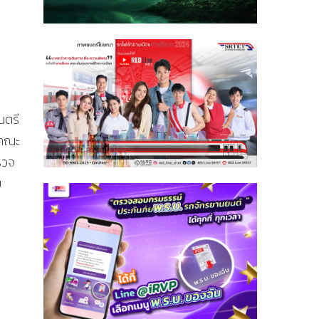
นตรี
นคณะ
รวจ
ม