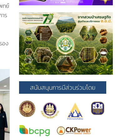
พทย์
การ
บรอง
สนับสนุนการมีส่วนร่วมโดย