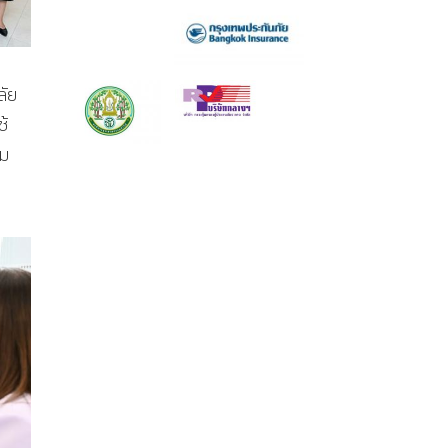
ลัย
ช้
คม