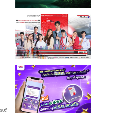
ารบดี