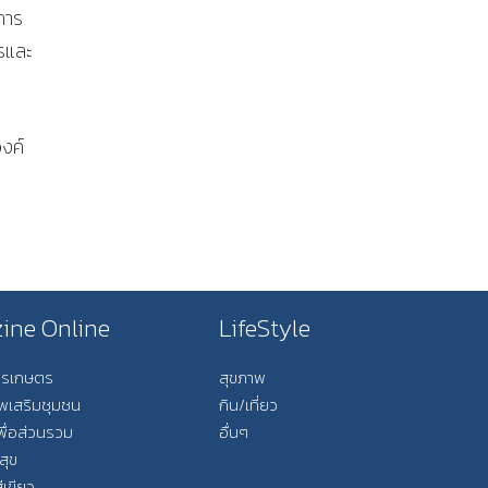
การ
ารและ
องค์
ine Online
LifeStyle
การเกษตร
สุขภาพ
ีพเสริมชุมชน
กิน/เที่ยว
พื่อส่วนรวม
อื่นๆ
สุข
ีเขียว