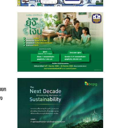
อมยก
าง