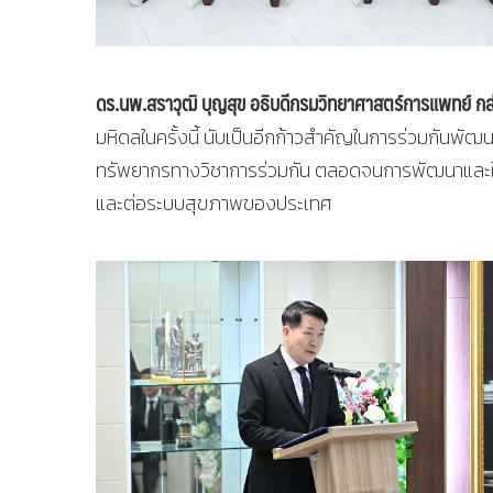
ดร.นพ.สราวุฒิ บุญสุข อธิบดีกรมวิทยาศาสตร์การแพทย์ กล่
มหิดลในครั้งนี้ นับเป็นอีกก้าวสำคัญในการร่วมกันพัฒน
ทรัพยากรทางวิชาการร่วมกัน ตลอดจนการพัฒนาและใช้ป
และต่อระบบสุขภาพของประเทศ