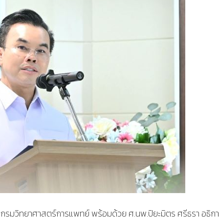
ีกรมวิทยาศาสตร์การแพทย์ พร้อมด้วย ศ.นพ.ปิยะมิตร ศรีธรา อธิก