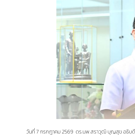
วันที่ 7 กรกฎาคม 2569 ดร.นพ.สราวุฒิ บุญสุข อธิบด