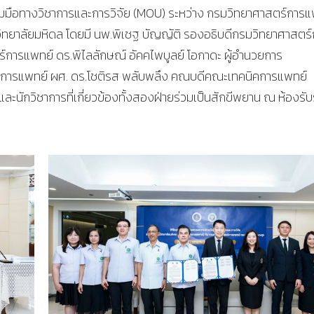
มมือทางวิชาการและการวิจัย (MOU) ระหว่าง กรมวิทยาศาสตร์การแ
ยาลัยมหิดล โดยมี นพ.พิเชฐ บัญญัติ รองอธิบดีกรมวิทยาศาสตร์
์การแพทย์ ดร.พิไลลักษณ์ อัคคไพบูลย์ โอกาดะ ผู้อำนวยการ
์การแพทย์ ผศ. ดร.โชติรส พลับพลึง คณบดีคณะเทคนิคการแพทย์
และนักวิชาการที่เกี่ยวข้องทั้งสองฝ่ายร่วมเป็นสักขีพยาน ณ ห้องรั