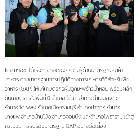
โดย มกอช. ได้เร่งถ่ายทอดองค์ความรู้ด้านมาตรฐานสินค้า
เกษตร ตามมาตรฐานการปฏิบัติทางการเกษตรที่ดีสำหรับพืช
อาหาร (GAP) ให้แก่เกษตรกรผู้ปลูกมะพร้าวน้ำหอม พร้อมผลัก
ดันเกษตรกรในพื้นที่ 8 อำเภอ ได้แก่ อำเภอดำเนินสะดวก
อำเภอวัดเพลง อำเภอเมืองราชบุรี อำเภอปากท่อ อำเภอ
บางแพ อำเภอบ้านโป่ง อำเภอจอมบึง และอำเภอโพธาราม เข้าสู่
กระบวนการรับรองมาตรฐาน GAP อย่างต่อเนื่อง