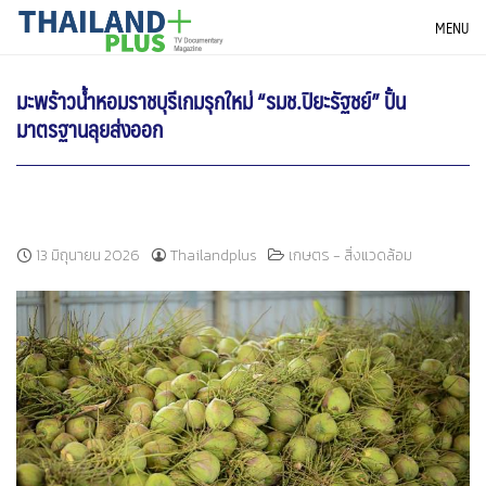
Skip
THAILANDPLUS NEWS
MENU
to
content
มะพร้าวน้ำหอมราชบุรีเกมรุกใหม่ “รมช.ปิยะรัฐชย์” ปั้น
มาตรฐานลุยส่งออก
13 มิถุนายน 2026
Thailandplus
เกษตร - สิ่งแวดล้อม