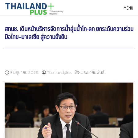
Skip
THAILANDPLUS NEWS
MENU
to
content
สทนช. เดินหน้าบริหารจัดการน้ำลุ่มน้ำโก-ลก ยกระดับความร่วม
มือไทย–มาเลเซีย สู่ความยั่งยืน
3 มิถุนายน 2026
Thailandplus
ประชาสัมพันธ์