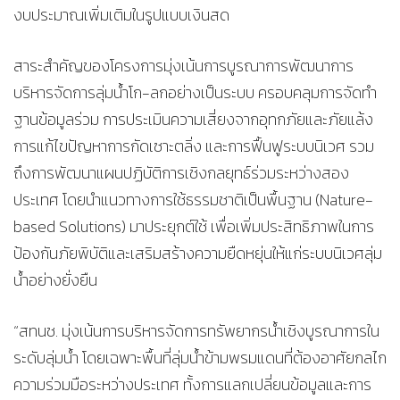
งบประมาณเพิ่มเติมในรูปแบบเงินสด
สาระสำคัญของโครงการมุ่งเน้นการบูรณาการพัฒนาการ
บริหารจัดการลุ่มน้ำโก-ลกอย่างเป็นระบบ ครอบคลุมการจัดทำ
ฐานข้อมูลร่วม การประเมินความเสี่ยงจากอุทกภัยและภัยแล้ง
การแก้ไขปัญหาการกัดเซาะตลิ่ง และการฟื้นฟูระบบนิเวศ รวม
ถึงการพัฒนาแผนปฏิบัติการเชิงกลยุทธ์ร่วมระหว่างสอง
ประเทศ โดยนำแนวทางการใช้ธรรมชาติเป็นพื้นฐาน (Nature-
based Solutions) มาประยุกต์ใช้ เพื่อเพิ่มประสิทธิภาพในการ
ป้องกันภัยพิบัติและเสริมสร้างความยืดหยุ่นให้แก่ระบบนิเวศลุ่ม
น้ำอย่างยั่งยืน
“สทนช. มุ่งเน้นการบริหารจัดการทรัพยากรน้ำเชิงบูรณาการใน
ระดับลุ่มน้ำ โดยเฉพาะพื้นที่ลุ่มน้ำข้ามพรมแดนที่ต้องอาศัยกลไก
ความร่วมมือระหว่างประเทศ ทั้งการแลกเปลี่ยนข้อมูลและการ