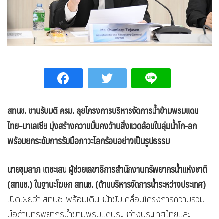
สทนช. ขานรับมติ ครม. ลุยโครงการบริหารจัดการน้ำข้ามพรมแดน
ไทย–มาเลเซีย มุ่งสร้างความมั่นคงด้านสิ่งแวดล้อม
ในลุ่มน้ำโก-ลก
พร้อมยกระดับการรับมือภาวะโลกร้อนอย่างเป็นรูปธรรม
นายชุมลาภ เตชะเสน ผู้ช่วยเลขาธิการสำนักงานทรัพยากรน้ำแห่งชาติ
(สทนช.) ในฐานะโฆษก สทนช.
(ด้านบริหาร
จัดการน้ำระหว่างประเทศ)
เปิดเผยว่า สทนช. พร้อมเดินหน้าขับเคลื่อนโครงการความร่วม
มือด้านทรัพยากรน้ำข้ามพรมแดนระหว่างประเทศไทยและ