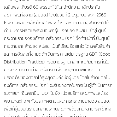
เฉลิมพระเกียรติ 69 พรรษา” ให้แก่สำนักงานหลักประกัน
สุขภาพแห่งชาติ (สปสช.) โดยในวันที่ 2 มิถุนายน พ.ศ. 2569
โรงงานผลิตเภสัชภัณฑ์ในพระดําริ ราชวิทยาลัยจุฬาภรณ์ ได้
ดำเนินการผลิตและส่งมอบยารุ่นแรกของ สปสช. เข้าสู่ ศูนย์
กระจายยาขององค์การเภสัชกรรม (อภ.) ซึ่งทำหน้าที่เป็นศูนย์
กระจายยาหลักของ สปสช. เป็นที่เรียบร้อยแล้ว โดยคลังสินค้า
และการจัดส่งทั้งหมดดำเนินการภายใต้มาตรฐาน GDP (Good
Distribution Practice) หรือมาตรฐานหลักเกณฑ์วิธีการที่ดีใน
การกระจายยาอย่างเคร่งครัด เพื่อคงคุณภาพและความ
ปลอดภัยของตัวยาไว้สูงสุดจนถึงมือผู้ป่วย โดยในลำดับต่อไป
องค์การเภสัชกรรม (อภ.) จะรับช่วงต่อในการเป็นผู้ดำเนินการก
ระจายยา “อิมครานิบ 100” ไปยังหน่วยบริการสุขภาพและโรง
พยาบาลต่าง ๆ ทั่วประเทศตามแผนการกระจายยาของ สปสช.
เพื่อให้ผู้ป่วยในระบบหลักประกันสุขภาพถ้วนหน้าสามารถเข้าถึง
ยารักษาโรคที่ทันสมัยได้อย่างทั่วถึงและเท่าเทียม