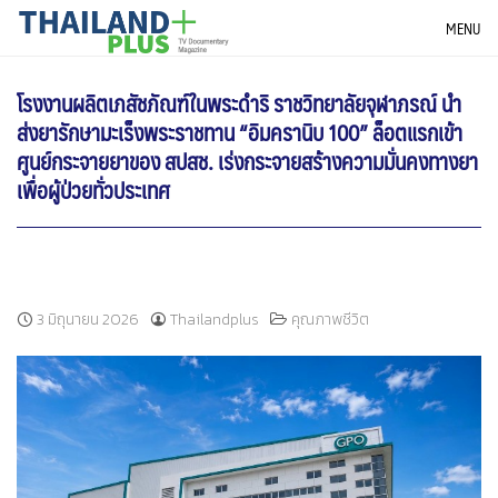
Skip
THAILANDPLUS NEWS
MENU
to
content
โรงงานผลิตเภสัชภัณฑ์ในพระดำริ ราชวิทยาลัยจุฬาภรณ์ นำ
ส่งยารักษามะเร็งพระราชทาน “อิมครานิบ 100” ล็อตแรกเข้า
ศูนย์กระจายยาของ สปสช. เร่งกระจายสร้างความมั่นคงทางยา
เพื่อผู้ป่วยทั่วประเทศ
3 มิถุนายน 2026
Thailandplus
คุณภาพชีวิต