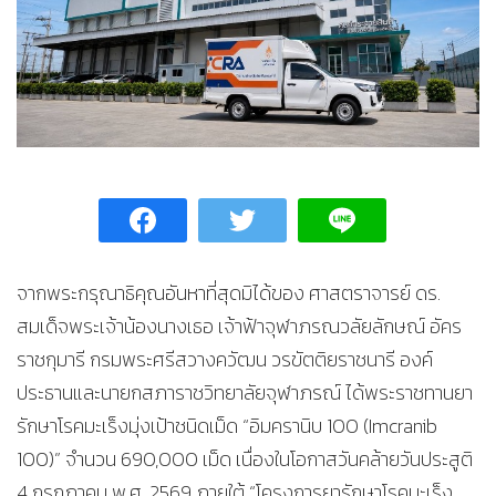
จากพระกรุณาธิคุณอันหาที่สุดมิได้ของ ศาสตราจารย์ ดร.
สมเด็จพระเจ้าน้องนางเธอ เจ้าฟ้าจุฬาภรณวลัยลักษณ์ อัคร
ราชกุมารี กรมพระศรีสวางควัฒน วรขัตติยราชนารี องค์
ประธานและนายกสภาราชวิทยาลัยจุฬาภรณ์ ได้พระราชทานยา
รักษาโรคมะเร็งมุ่งเป้าชนิดเม็ด “อิมครานิบ 100 (Imcranib
100)” จำนวน 690,000 เม็ด เนื่องในโอกาสวันคล้ายวันประสูติ
4 กรกฎาคม พ.ศ. 2569 ภายใต้ “โครงการยารักษาโรคมะเร็ง