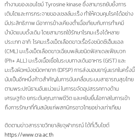
ทำงานของเอนไซม์ Tyrosine kinase ซึ่งสามารถยับยั้งการ
เติบโตและการกระจายของเซลล์มะเร็ง ทำให้ควบคุมโรคได้อย่าง
มีประสิทธิภาพ มีอาการข้างเคียงต่ำเมื่อเทียบกับการทำเคมี
บำบัดแบบดั้งเดิม โดยสามารถใช้รักษาโรคมะเร็งได้หลาย
ประเภท อาทิ: โรคมะเร็งเม็ดเลือดขาวเรื้อรังชนิดซีเอ็มแอล
(CML) มะเร็งเม็ดเลือดขาวเฉียบพลันชนิดฟิลาเดลเฟียบวก
(Ph+ ALL) มะเร็งเนื้อเยื่อในระบบทางเดินอาหาร (GIST) และ
มะเร็งผิวหนังชนิดหายาก (DFSP) การส่งมอบยารุ่นแรกในครั้งนี้
นับเป็นอีกหนึ่งก้าวสำคัญในการขับเคลื่อนระบบสาธารณสุขไทย
ตามพระปณิธานอันแน่วแน่ ในการขจัดอุปสรรคทางด้าน
เศรษฐกิจ ยกระดับคุณภาพชีวิต และหยิบยื่นโอกาสในการเข้า
ถึงการรักษาที่ทันสมัยแก่พสกนิกรชาวไทยอย่างเท่าเทียม
ติดตามข่าวสารราชวิทยาลัยจุฬาภรณ์ ได้ที่เว็บไซต์
https://www.cra.ac.th