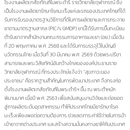
โรงงานผลิตเภสัชภัณฑ์ในพระดําริ ราชวิทยาลัยจุฬาภรณ์ ซึ่ง
เป็นโรงงานผลิตยารักษาโรคมะเร็งแห่งแรกของประเทศไทยที่ได้
รับการรับรองมาตรฐานวิธีการที่ดีในการผลิตยาและการกระจาย
ยาตามมาตรฐานสากล (PIC/s GMDP) ยานี้ได้รับการขึ้นทะเบียน
ตำรับยาจากสำนักงานคณะกรรมการอาหารและยา (อย.) เมื่อวัน
ที่ 20 พฤษภาคม พ.ศ. 2568 และได้รับการบรรจุไว้ในบัญชี
นวัตกรรมไทย เมื่อวันที่ 30 มีนาคม พ.ศ. 2569 ด้วยพระปรีชา
สามารถและพระวิสัยทัศน์อันกว้างไกลขององค์ประธานราช
วิทยาลัยจุฬาภรณ์ ที่ทรงประจักษ์แจ้งว่า “สุขภาวะของ
ประชาชน” คือรากฐานสำคัญในการพัฒนาประเทศ จึงทรงก่อ
ตั้งโรงงานผลิตเภสัชภัณฑ์ในพระดําริฯ ขึ้น ณ พระตำหนัก
พิมานมาศ เมื่อปี พ.ศ. 2563 เพื่อสนับสนุนงานวิจัยและต่อยอด
สู่การผลิตระดับอุตสาหกรรม ทำให้ประเทศไทยมียารักษาโรค
มะเร็งเพียงพอต่อความต้องการ ช่วยลดภาระค่าใช้จ่ายในการนำ
เข้ายาจากต่างประเทศ และสร้างความมั่นคงทางยาให้กับประเทศ