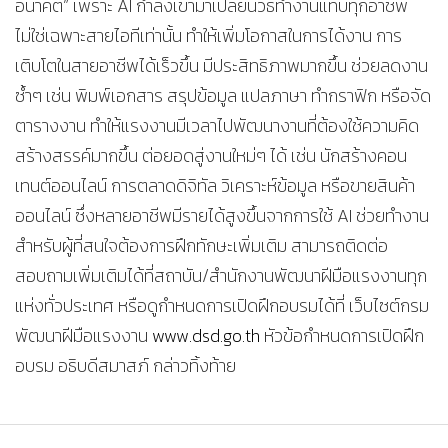
อนาคต” เพราะ AI กำลังเข้ามาเปลี่ยนวิธีทำงานแทบทุกอาชีพ
ไม่ใช่เฉพาะสายไอทีเท่านั้น ทำให้เพิ่มโอกาสในการได้งาน การ
เติบโตในสายอาชีพได้เร็วขึ้น มีประสิทธิภาพมากขึ้น ช่วยลดงาน
ซ้ำๆ เช่น พิมพ์เอกสาร สรุปข้อมูล แปลภาษา ทำกราฟิก หรือจัด
ตารางงาน ทำให้แรงงานมีเวลาไปพัฒนางานที่ต้องใช้ความคิด
สร้างสรรค์มากขึ้น ต่อยอดสู่งานใหม่ๆ ได้ เช่น นักสร้างคอน
เทนต์ออนไลน์ การตลาดดิจิทัล วิเคราะห์ข้อมูล หรือขายสินค้า
ออนไลน์ ซึ่งหลายอาชีพมีรายได้สูงขึ้นจากการใช้ AI ช่วยทำงาน
สำหรับผู้ที่สนใจต้องการฝึกทักษะเพิ่มเติม สามารถติดต่อ
สอบถามเพิ่มเติมได้ที่สถาบัน/สำนักงานพัฒนาฝีมือแรงงานทุก
แห่งทั่วประเทศ หรือดูกำหนดการเปิดฝึกอบรมได้ที่ เว็บไซต์กรม
พัฒนาฝีมือแรงงาน
www.dsd.go.th
หัวข้อกำหนดการเปิดฝึก
อบรม อธิบดีสมาสภ์ กล่าวทิ้งท้าย