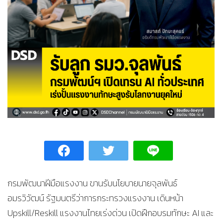
กรมพัฒนาฝีมือแรงงาน ขานรับนโยบายนายจุลพันธ์
อมรวิวัฒน์ รัฐมนตรีว่าการกระทรวงแรงงาน เดินหน้า
Upskill/Reskill แรงงานไทยเร่งด่วน เปิดฝึกอบรมทักษะ AI และ