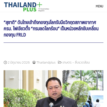
Skip
THAILANDPLUS NEWS
MENU
to
content
“สุชาติ” ดันไทยเข้าถึงกองทุนโลกรับมือวิกฤตสภาพอากาศ
ครม. ไฟเขียวตั้ง “กรมลดโลกร้อน” เป็นหน่วยหลักขับเคลื่อน
กองทุน FRLD
2 มิถุนายน 2026
Thailandplus
เกษตร - สิ่งแวดล้อม