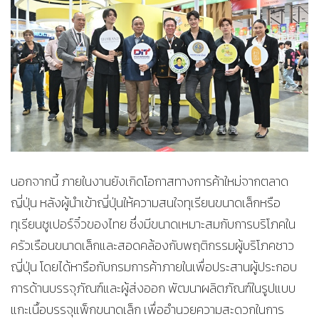
นอกจากนี้ ภายในงานยังเกิดโอกาสทางการค้าใหม่จากตลาด
ญี่ปุ่น หลังผู้นำเข้าญี่ปุ่นให้ความสนใจทุเรียนขนาดเล็กหรือ
ทุเรียนซูเปอร์จิ๋วของไทย ซึ่งมีขนาดเหมาะสมกับการบริโภคใน
ครัวเรือนขนาดเล็กและสอดคล้องกับพฤติกรรมผู้บริโภคชาว
ญี่ปุ่น โดยได้หารือกับกรมการค้าภายในเพื่อประสานผู้ประกอบ
การด้านบรรจุภัณฑ์และผู้ส่งออก พัฒนาผลิตภัณฑ์ในรูปแบบ
แกะเนื้อบรรจุแพ็กขนาดเล็ก เพื่ออำนวยความสะดวกในการ