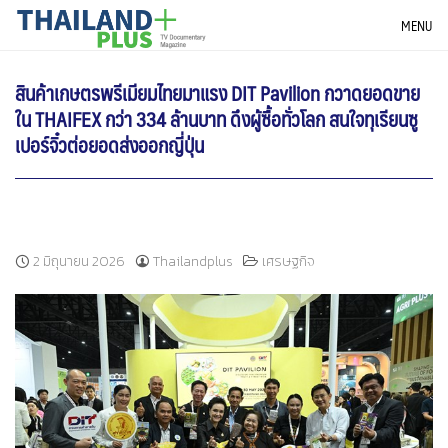
Skip
THAILANDPLUS NEWS
MENU
to
content
สินค้าเกษตรพรีเมียมไทยมาแรง DIT Pavilion กวาดยอดขาย
ใน THAIFEX กว่า 334 ล้านบาท ดึงผู้ซื้อทั่วโลก สนใจทุเรียนซู
เปอร์จิ๋วต่อยอดส่งออกญี่ปุ่น
2 มิถุนายน 2026
Thailandplus
เศรษฐกิจ