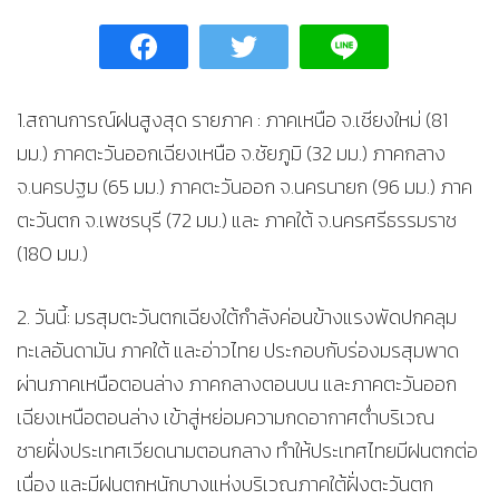
1.สถานการณ์ฝนสูงสุด รายภาค : ภาคเหนือ จ.เชียงใหม่ (81
มม.) ภาคตะวันออกเฉียงเหนือ จ.ชัยภูมิ (32 มม.) ภาคกลาง
จ.นครปฐม (65 มม.) ภาคตะวันออก จ.นครนายก (96 มม.) ภาค
ตะวันตก จ.เพชรบุรี (72 มม.) และ ภาคใต้ จ.นครศรีธรรมราช
(180 มม.)
2. วันนี้: มรสุมตะวันตกเฉียงใต้กำลังค่อนข้างแรงพัดปกคลุม
ทะเลอันดามัน ภาคใต้ และอ่าวไทย ประกอบกับร่องมรสุมพาด
ผ่านภาคเหนือตอนล่าง ภาคกลางตอนบน และภาคตะวันออก
เฉียงเหนือตอนล่าง เข้าสู่หย่อมความกดอากาศต่ำบริเวณ
ชายฝั่งประเทศเวียดนามตอนกลาง ทำให้ประเทศไทยมีฝนตกต่อ
เนื่อง และมีฝนตกหนักบางแห่งบริเวณภาคใต้ฝั่งตะวันตก