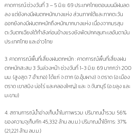
คาดการณ์:ช่วงวันที่ 3 – 5 มิ.ย. 69 ประเทศไทยตอนบนมีฝนลด
ลง แต่ยังคงมีฝนตกหนักบางแห่ง ส่วนภาคใต้และภาคตะวัน
ออกยังคงมีฝนตกหนักถึงหนักมากบางแห่ง เนื่องจากมรสุม
ตะวันตกเฉียงใต้กำลังค่อนข้างแรงยังพัดปกคลุมทะเลอันดามัน
ประเทศไทย และอ่าวไทย
3. คาดการณ์พื้นที่เสี่ยงฝนตกหนัก : คาดการณ์พื้นที่เสี่ยงฝน
ตกหนักสะสม 3 วันล่วงหน้า ช่วงวันที่ 1-3 มิ.ย. 69 มากกว่า 200
มม. (สูงสุด 7 อำเภอ) ได้แก่ จ.ตาก (อ.อุ้มผาง) จ.ตราด (อ.เมือง
ตราด เขาสมิง บ่อไร่ และคลองใหญ่) และ จ.จันทบุรี (อ.ขลุง และ
มะขาม)
4. สถานการณ์น้ำอ่างเก็บน้ำในภาพรวม: ปริมาณน้ำรวม: 56%
ของความจุเก็บกัก 45,332 ล้าน ลบ.ม.) ปริมาณน้ำใช้การ: 37%
(21,221 ล้าน ลบ.ม.)