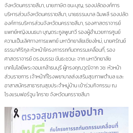
จังหวัดนครราชสีมา, นายภาษิต ชนะบุญ, รองปลัดองค์การ
บริหารส่วนจังหวัดนครราชสีมา, นายธรรมบาล ฉิมพลี รองปลัด
องค์การบริหารส่วนจังหวัดนครราชสีมา, รองศาสตราจารย์
แพทย์หญิงมนธนา บุญตระกูลพูนทวี รองผู้อำนวยการศูนย์
ความเป็นเลิศทางการแพทย์ มหาวิทยาลัยเชียงใหม่, นายศรัณย์
ธรรมาศิริกุล หัวหน้าโครงการรถทันตกรรมเคลื่อนที่, รอง
ศาสตราจารย์ ดร.อนรรฆ ขันธะชวนะ จาก มหาวิทยาลัย
เทคโนโลยีพระจอมเกล้าธนบุรี ผู้ทรงคุณวุฒิจาก วช. หัวหน้า
ส่วนราชการ เจ้าหน้าที่โรงพยาบาลส่งเสริมสุขภาพตำบล และ
อาสาสมัครสาธารณสุขประจำหมู่บ้าน เข้าร่วมกิจกรรม ณ
โรงแรมฟอร์จูน โคราช จังหวัดนครราชสีมา