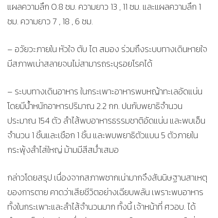
แผลความลึก 0.8 ซม. ความยาว 13 , 11 ซม. และแผลความลึก 1
ซม. ความยาว 7 , 18 , 6 ซม.
– อวัยวะภายใน หัวใจ ตับ ไต สมอง ร่วมถึงระบบทางเดินหายใจ
มีสภาพเน่าสลายจนไม่สามารถระบุรอยโรคได้
– ระบบทางเดินอาหาร ในกระเพาะอาหารพบหญ้าทะเลอัดแน่น
โดยมีน้ำหนักอาหารปริมาณ 2.2 กก. ปนกับพยาธิจำนวน
ประมาณ 154 ตัว ลำไส้พบอาหารธรรมชาติอัดแน่น และพบเอ็น
จำนวน 1 ชิ้นและเชือก 1 ชิ้น และพบพยาธิตัวแบน 5 ตัวภายใน
กระพุ้งลำไส่ใหญ่ ม้ามมีสีสม่ำเสมอ
กล่าวโดยสรุป เนื่องจากสภาพซากเน่ามากจึงสันนิษฐานสาเหตุ
ของการตาย คาดว่าเสียชีวิตอย่างเฉียบพลัน เพราะพบอาหาร
ทั้งในกระเพาะและลำไส้จำนวนมาก ทั้งนี้ เจ้าหน้าที่ ศวอบ. ได้