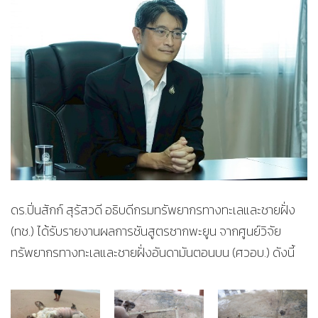
ดร.ปิ่นสักก์ สุรัสวดี อธิบดีกรมทรัพยากรทางทะเลและชายฝั่ง
(ทช.) ได้รับรายงานผลการชันสูตรซากพะยูน จากศูนย์วิจัย
ทรัพยากรทางทะเลและชายฝั่งอันดามันตอนบน (ศวอบ.) ดังนี้