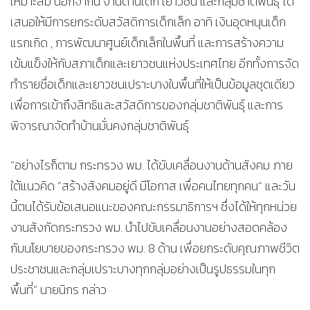
เหมาะสม นอกจากนี้ งานด้านเด็ก เยาวชน และกลุ่มชาติพันธุ์ ได้
เสนอให้มีการยกระดับสวัสดิการเด็กเล็ก อาทิ เงินอุดหนุนเด็ก
แรกเกิด , การพัฒนาศูนย์เด็กเล็กในพื้นที่ และการสร้างความ
เข้มแข็งให้กับสภาเด็กและเยาวชนแห่งประเทศไทย อีกทั้งการจัด
ทำรายชื่อเด็กและเยาวชนเปราะบางในพื้นที่ให้เป็นข้อมูลชุดเดียว
เพื่อการเข้าถึงสิทธิและสวัสดิการของกลุ่มชาติพันธุ์ และการ
พิจารณาจัดทำบ้านมั่นคงกลุ่มชาติพันธุ์
“อย่างไรก็ตาม กระทรวง พม. ได้ขับเคลื่อนงานด้านสังคม ภาย
ใต้แนวคิด ”สร้างสังคมอยู่ดี มีโอกาส เพื่อคนไทยทุกคน“ และวัน
นี้ตนได้รับข้อเสนอแนะของคณะกรรมาธิการฯ ซึ่งได้ให้ทุกหน่วย
งานสังกัดกระทรวง พม. นำไปขับเคลื่อนงานอย่างสอดคล้อง
กับนโยบายของกระทรวง พม. 8 ด้าน เพื่อยกระดับคุณภาพชีวิต
ประชาชนและกลุ่มเปราะบางทุกกลุ่มอย่างเป็นรูปธรรมในทุก
พื้นที่“ นายนิกร กล่าว