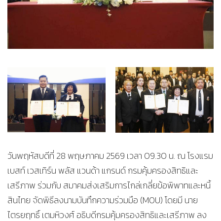
วันพฤหัสบดีที่ 28 พฤษภาคม 2569 เวลา 09.30 น. ณ โรงแรม
เบสท์ เวสเทิร์น พลัส แวนด้า แกรนด์ กรมคุ้มครองสิทธิและ
เสรีภาพ ร่วมกับ สมาคมส่งเสริมการไกล่เกลี่ยข้อพิพาทและหนี้
สินไทย จัดพิธีลงนามบันทึกความร่วมมือ (MOU) โดยมี นาย
ไตรยฤทธิ์ เตมหิวงศ์ อธิบดีกรมคุ้มครองสิทธิและเสรีภาพ ลง